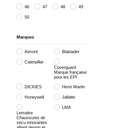
46
47
48
49
50
Marques
Aimont
Blaklader
Caterpillar
Coverguard
Marque française
pour les EPI
DICKIES
Henri Martin
Honeywell
Jallatte
LMA
Lemaitre
Chaussures de
sécu innovantes
alliant design et