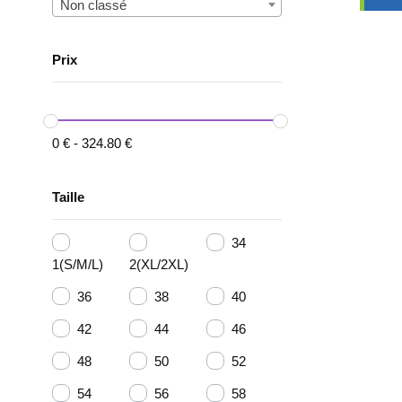
Non classé
Prix
0
€
-
324.80
€
Taille
34
1(S/M/L)
2(XL/2XL)
36
38
40
42
44
46
48
50
52
54
56
58