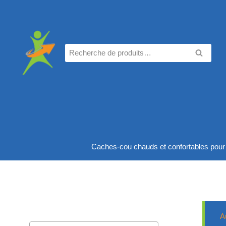
Aller
au
contenu
Recherche
RECHE
pour :
Caches-cou chauds et confortables pour pr
A