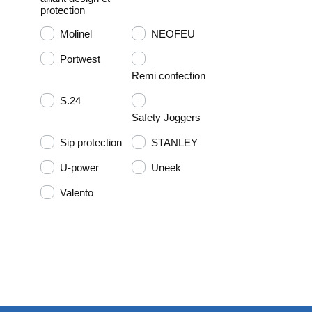
protection
Molinel
NEOFEU
Portwest
Remi confection
S.24
Safety Joggers
Sip protection
STANLEY
U-power
Uneek
Valento