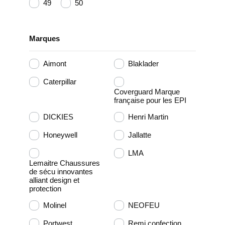
49
50
Marques
Aimont
Blaklader
Caterpillar
Coverguard Marque
française pour les EPI
DICKIES
Henri Martin
Honeywell
Jallatte
LMA
Lemaitre Chaussures
de sécu innovantes
alliant design et
protection
Molinel
NEOFEU
Portwest
Remi confection