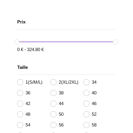
Prix
0
€
-
324.80
€
Taille
1(S/M/L)
2(XL/2XL)
34
36
38
40
42
44
46
48
50
52
54
56
58