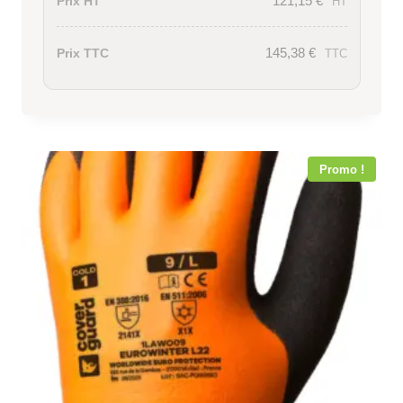
121,15
€
Prix HT
HT
145,38
€
Prix TTC
TTC
Promo !