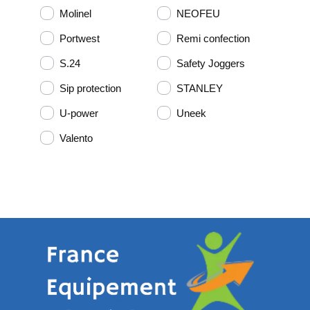
Molinel
NEOFEU
Portwest
Remi confection
S.24
Safety Joggers
Sip protection
STANLEY
U-power
Uneek
Valento