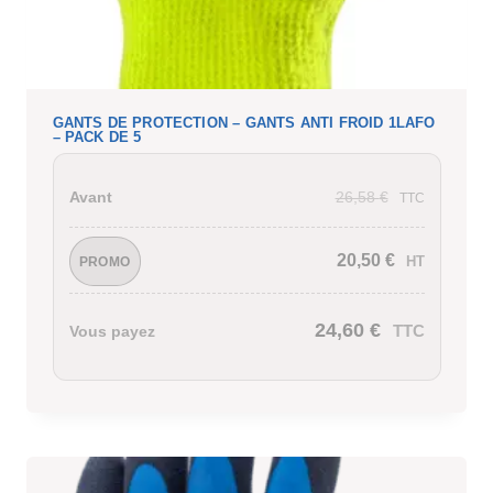
GANTS DE PROTECTION – GANTS ANTI FROID 1LAFO
– PACK DE 5
26,58
€
Avant
TTC
20,50
€
HT
PROMO
24,60
€
TTC
Vous payez