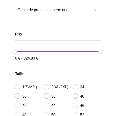
Prix
0
€
-
324.80
€
Taille
1(S/M/L)
2(XL/2XL)
34
36
38
40
42
44
46
48
50
52