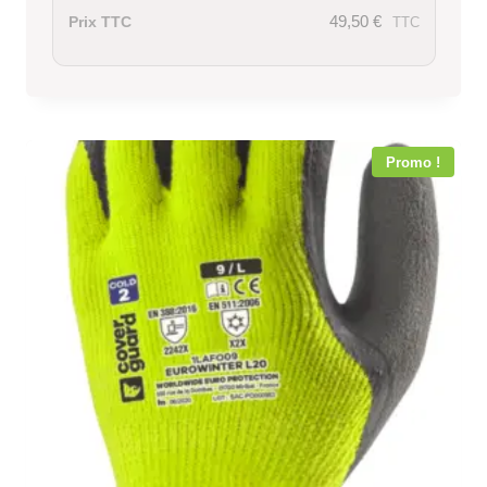
49,50
€
Prix TTC
TTC
Promo !