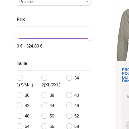
Polaires
Prix
0
€
-
324.80
€
Taille
PR
PO
BEI
34
DA
1(S/M/L)
2(XL/2XL)
36
38
40
A
42
44
46
48
50
52
54
56
58