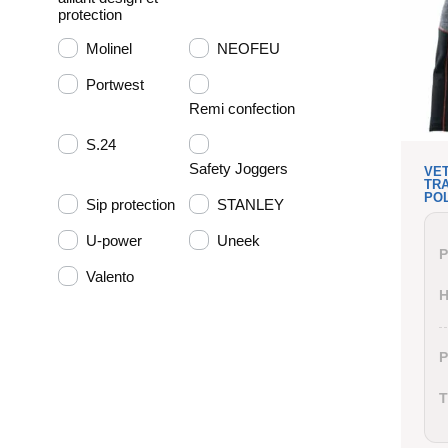
protection
Molinel
NEOFEU
Portwest
Remi confection
S.24
Safety Joggers
VE
TRA
PO
Sip protection
STANLEY
U-power
Uneek
P
Valento
P