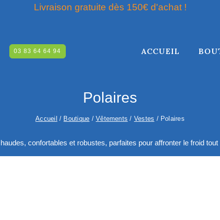
Livraison gratuite dès 150€ d'achat !
ACCUEIL
BOU
03 83 64 64 94
RCHE
Polaires
Accueil
/
Boutique
/
Vêtements
/
Vestes
/
Polaires
haudes, confortables et robustes, parfaites pour affronter le froid to