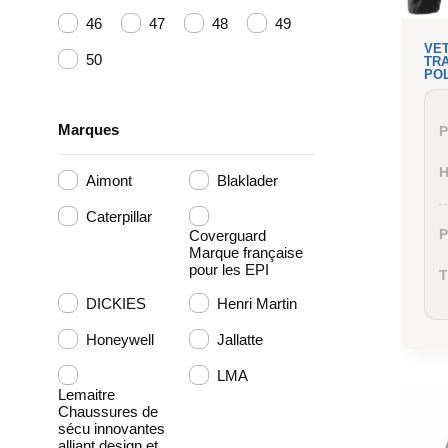
46
47
48
49
VE
50
TRA
PO
Marques
P
Aimont
Blaklader
Caterpillar
P
Coverguard
Marque française
pour les EPI
DICKIES
Henri Martin
Honeywell
Jallatte
LMA
Lemaitre
Chaussures de
sécu innovantes
alliant design et