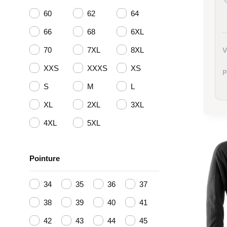
60
62
64
66
68
6XL
70
7XL
8XL
V
XXS
XXXS
XS
p
S
M
L
XL
2XL
3XL
4XL
5XL
Pointure
34
35
36
37
38
39
40
41
42
43
44
45