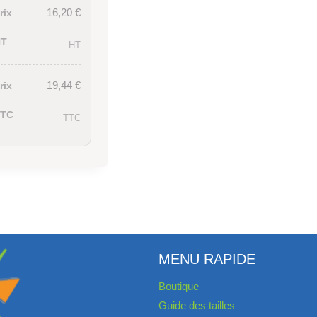
16,20
€
rix
HT
HT
19,44
€
rix
TTC
TTC
MENU RAPIDE
Boutique
Guide des tailles