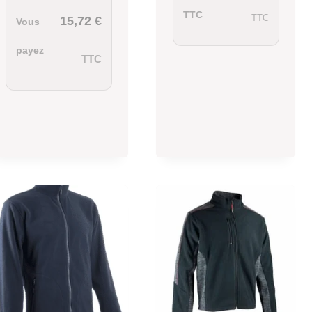
TTC
TTC
15,72
€
Vous
payez
TTC