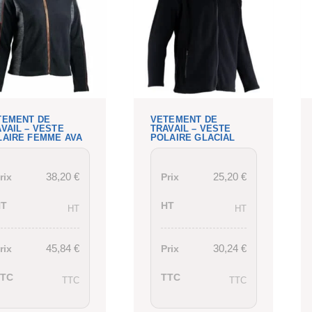
TEMENT DE
VETEMENT DE
VAIL – VESTE
TRAVAIL – VESTE
LAIRE FEMME AVA
POLAIRE GLACIAL
38,20
€
25,20
€
rix
Prix
HT
HT
HT
HT
45,84
€
30,24
€
rix
Prix
TTC
TTC
TTC
TTC