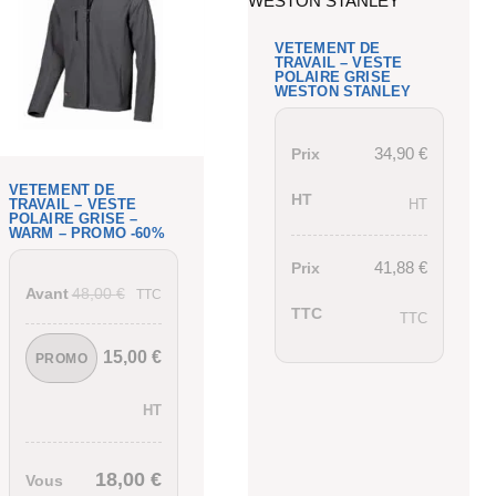
VETEMENT DE
TRAVAIL – VESTE
POLAIRE GRISE
WESTON STANLEY
34,90
€
Prix
VETEMENT DE
HT
TRAVAIL – VESTE
HT
POLAIRE GRISE –
WARM – PROMO -60%
41,88
€
Prix
48,00
€
Avant
TTC
TTC
TTC
15,00
€
PROMO
HT
18,00
€
Vous