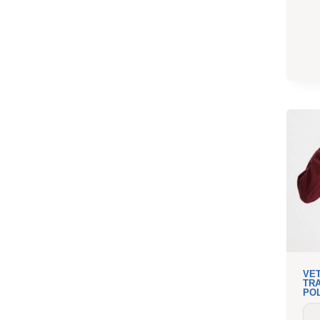
VE
TRA
POL