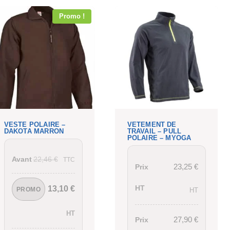
Promo !
VESTE POLAIRE –
VETEMENT DE
DAKOTA MARRON
TRAVAIL – PULL
POLAIRE – MYOGA
22,46
€
Avant
TTC
23,25
€
Prix
13,10
€
HT
PROMO
HT
HT
27,90
€
Prix