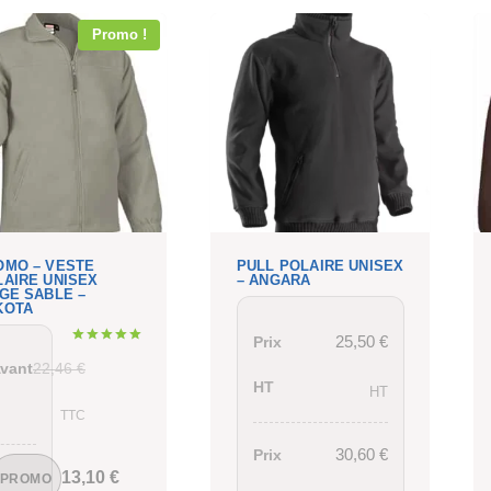
Promo !
OMO – VESTE
PULL POLAIRE UNISEX
LAIRE UNISEX
– ANGARA
GE SABLE –
KOTA
25,50
€
Prix
Note
22,46
€
vant
5.00
sur 5
HT
HT
TTC
30,60
€
Prix
13,10
€
PROMO