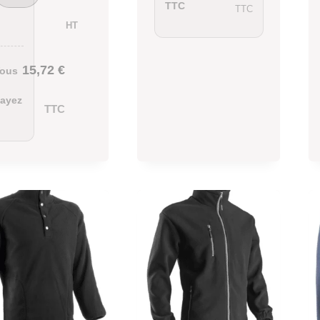
TTC
TTC
HT
15,72
€
ous
ayez
TTC