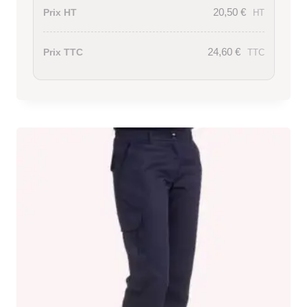
20,50
€
Prix HT
HT
24,60
€
Prix TTC
TTC