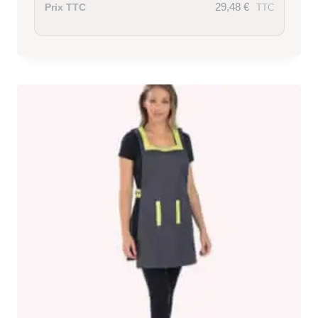
29,48
€
Prix TTC
TTC