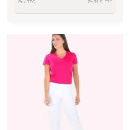
29,34
€
Prix TTC
TTC