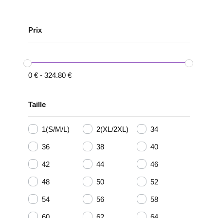
Prix
0
€
-
324.80
€
Taille
1(S/M/L)
2(XL/2XL)
34
36
38
40
42
44
46
48
50
52
54
56
58
60
62
64