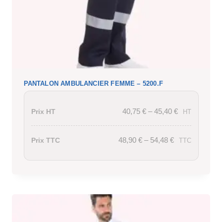
PANTALON AMBULANCIER FEMME – 5200.F
40,75
€
–
45,40
€
Prix HT
HT
48,90
€
–
54,48
€
Prix TTC
TTC