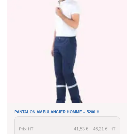
PANTALON AMBULANCIER HOMME – 5200.H
41,53
€
–
46,21
€
Prix HT
HT