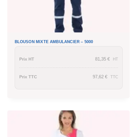
BLOUSON MIXTE AMBULANCIER – 5000
81,35
€
Prix HT
HT
97,62
€
Prix TTC
TTC