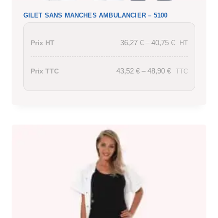
GILET SANS MANCHES AMBULANCIER – 5100
36,27
€
–
40,75
€
Prix HT
HT
43,52
€
–
48,90
€
Prix TTC
TTC