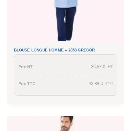
BLOUSE LONGUE HOMME – 2858 GREGOR
36,57
€
Prix HT
HT
43,88
€
Prix TTC
TTC