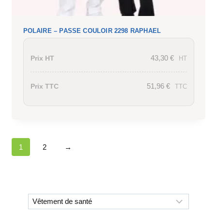
POLAIRE – PASSE COULOIR 2298 RAPHAEL
43,30
€
Prix HT
HT
51,96
€
Prix TTC
TTC
1
2
→