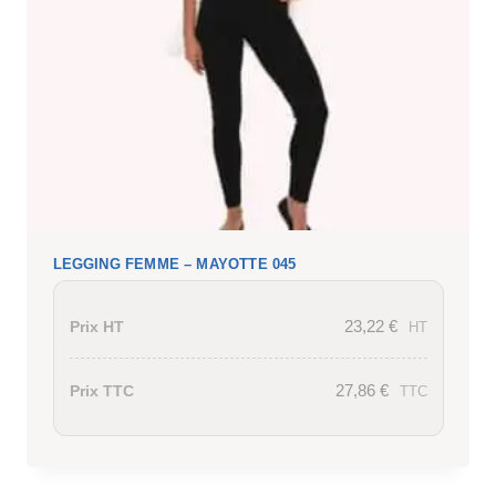
LEGGING FEMME – MAYOTTE 045
23,22
€
Prix HT
HT
27,86
€
Prix TTC
TTC