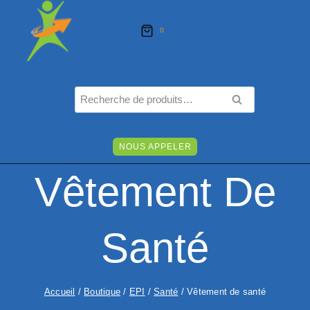
Aller
au
0
contenu
Recherche
RECHERCHE
pour :
NOUS APPELER
Vêtement De
Santé
Accueil
/
Boutique
/
EPI
/
Santé
/
Vêtement de santé