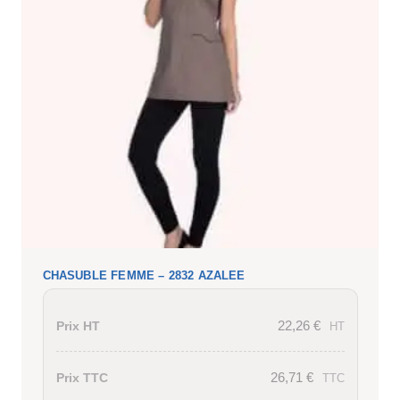
CHASUBLE FEMME – 2832 AZALEE
22,26
€
Prix HT
HT
26,71
€
Prix TTC
TTC