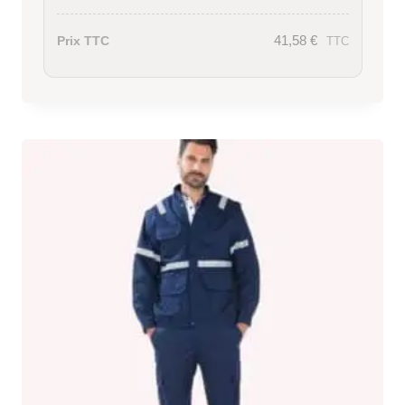
41,58
€
Prix TTC
TTC