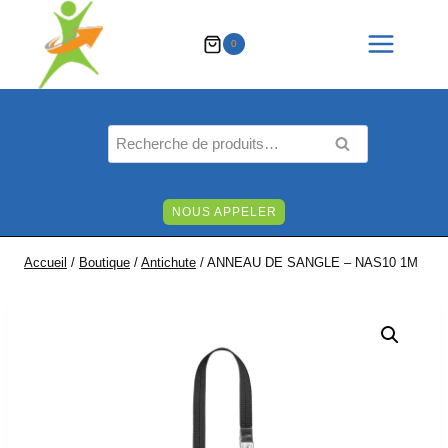
Aller
au
0
contenu
Recherche
RECHERCHE
pour :
NOUS APPELER
Accueil
/
Boutique
/
Antichute
/
ANNEAU DE SANGLE – NAS10 1M