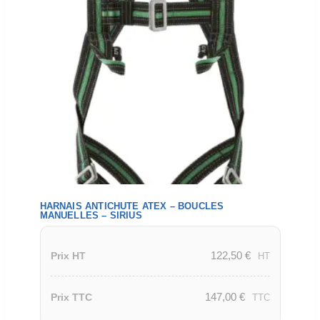
HARNAIS ANTICHUTE ATEX – BOUCLES
MANUELLES – SIRIUS
122,50
€
Prix HT
HT
147,00
€
Prix TTC
TTC