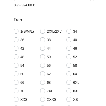
0
€
-
324.80
€
Taille
1(S/M/L)
2(XL/2XL)
34
36
38
40
42
44
46
48
50
52
54
56
58
60
62
64
66
68
6XL
70
7XL
8XL
XXS
XXXS
XS