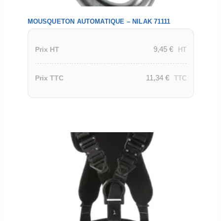
MOUSQUETON AUTOMATIQUE – NILAK 71111
9,45
€
Prix HT
HT
11,34
€
Prix TTC
TTC