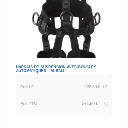
HARNAIS DE SUSPENSION AVEC BOUCLES
AUTOMATIQUES – ALBALI
226,50
€
Prix HT
HT
271,80
€
Prix TTC
TTC