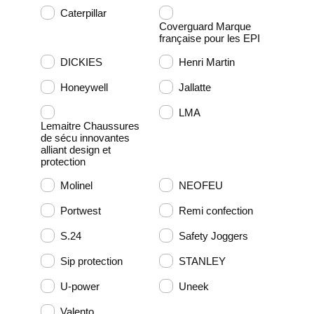
Caterpillar
Coverguard Marque
française pour les EPI
DICKIES
Henri Martin
Honeywell
Jallatte
LMA
Lemaitre Chaussures
de sécu innovantes
alliant design et
protection
Molinel
NEOFEU
Portwest
Remi confection
S.24
Safety Joggers
Sip protection
STANLEY
U-power
Uneek
Valento