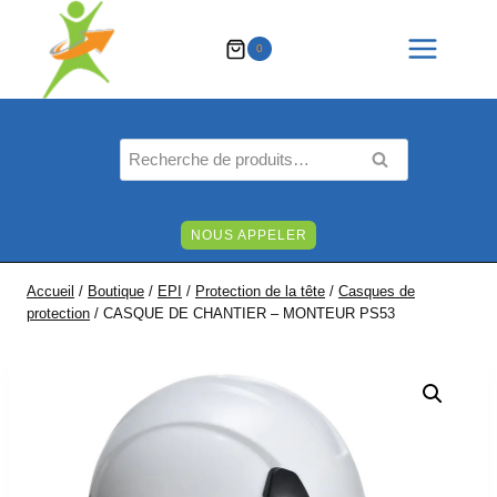
Aller
au
0
contenu
Recherche
RECHERCHE
pour :
NOUS APPELER
Accueil
/
Boutique
/
EPI
/
Protection de la tête
/
Casques de
protection
/
CASQUE DE CHANTIER – MONTEUR PS53