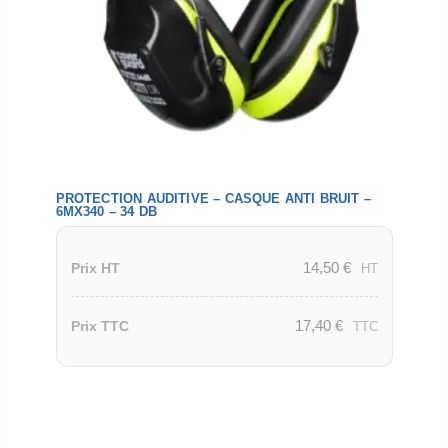
PROTECTION AUDITIVE – CASQUE ANTI BRUIT –
6MX340 – 34 DB
14,50
€
Prix HT
HT
17,40
€
Prix TTC
TTC