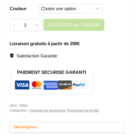
Couleur
quantité
AJOUTER AU PANIER
de
CASQUE
Livraison gratuite à partir de 200€
DE
CHANTIER
Satisfaction Garantie
-
MONTEUR
PAIEMENT SECURISE GARANTI
PS53
UGS :
PS53
Catégories :
Casques de protection
,
Protection de la tête
Description