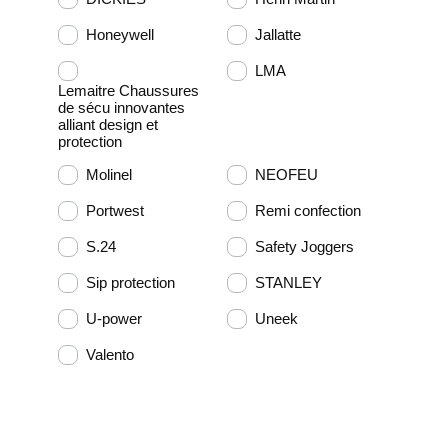
Honeywell
Jallatte
LMA
Lemaitre Chaussures
de sécu innovantes
alliant design et
protection
Molinel
NEOFEU
Portwest
Remi confection
S.24
Safety Joggers
Sip protection
STANLEY
U-power
Uneek
Valento