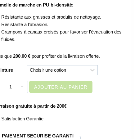
melle de marche en PU bi-densité:
Résistante aux graisses et produits de nettoyage.
Résistante à l’abrasion.
Crampons à canaux croisés pour favoriser l’évacuation des
fluides.
us que
200,00
€
pour profiter de la livraison offerte.
inture
quantité
AJOUTER AU PANIER
de
CHAUSSURES
vraison gratuite à partir de 200€
DE
SECURITE
Satisfaction Garantie
–
CHAUSSURES
PAIEMENT SECURISE GARANTI
AGROALIMENTAIRE