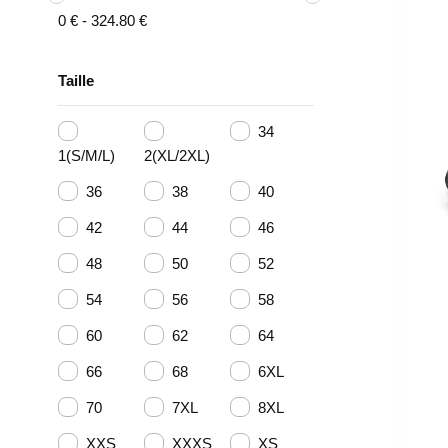
0
€
-
324.80
€
Taille
34
1(S/M/L)
2(XL/2XL)
36
38
40
42
44
46
48
50
52
54
56
58
60
62
64
66
68
6XL
70
7XL
8XL
XXS
XXXS
XS