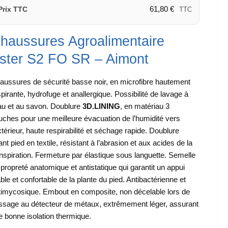
61,80
€
Prix TTC
TTC
haussures Agroalimentaire
ster S2 FO SR – Aimont
aussures de sécurité basse noir, en microfibre hautement
spirante, hydrofuge et anallergique. Possibilité de lavage à
eau et au savon. Doublure
3D.LINING
, en matériau 3
uches pour une meilleure évacuation de l’humidité vers
xtérieur, haute respirabilité et séchage rapide. Doublure
nt pied en textile, résistant à l’abrasion et aux acides de la
anspiration. Fermeture par élastique sous languette. Semelle
 propreté anatomique et antistatique qui garantit un appui
ble et confortable de la plante du pied. Antibactérienne et
timycosique. Embout en composite, non décelable lors de
ssage au détecteur de métaux, extrêmement léger, assurant
e bonne isolation thermique.