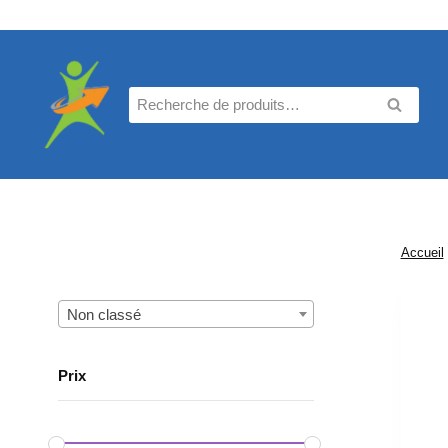
Aller
au
contenu
Recherche
RECHE
pour :
Accueil
Non classé
Prix