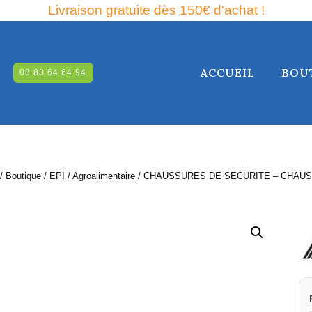
Livraison gratuite dès 150€ d'achat !
ACCUEIL
BOU
03 83 64 64 94
RCHE
/
Boutique
/
EPI
/
Agroalimentaire
/
CHAUSSURES DE SECURITE – CHAUS