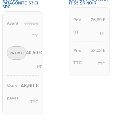
PATAGONITE S3 CI
IT S5 SR NOIR
SRC
26,69
€
Prix
67,91
€
Avant
HT
HT
TTC
32,03
€
Prix
40,50
€
PROMO
TTC
TTC
HT
48,60
€
Vous
payez
TTC