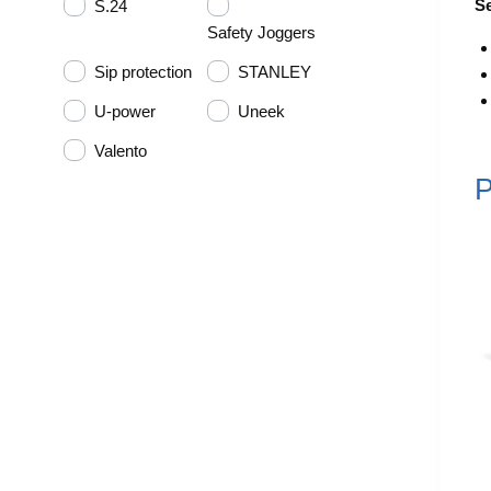
Se
S.24
Safety Joggers
Sip protection
STANLEY
U-power
Uneek
Valento
P