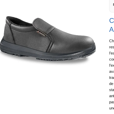
C
A
Ch
re
l’
co
l’e
ava
tr
de
sta
an
pa
un