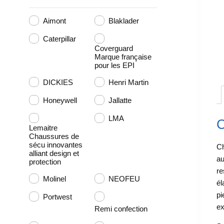
Aimont
Blaklader
Caterpillar
Coverguard
Marque française
pour les EPI
DICKIES
Henri Martin
Honeywell
Jallatte
LMA
C
Lemaitre
Chaussures de
sécu innovantes
Ch
alliant design et
au
protection
re
Molinel
NEOFEU
él
pi
Portwest
ex
Remi confection