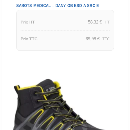
SABOTS MEDICAL – DANY OB ESD A SRC E
58,32
€
Prix HT
HT
69,98
€
Prix TTC
TTC