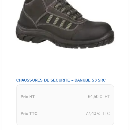
CHAUSSURES DE SECURITE – DANUBE S3 SRC
64,50
€
Prix HT
HT
77,40
€
Prix TTC
TTC