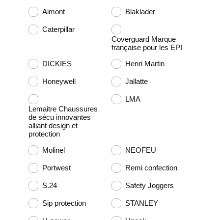
Aimont
Blaklader
Caterpillar
Coverguard Marque
française pour les EPI
DICKIES
Henri Martin
Honeywell
Jallatte
LMA
Lemaitre Chaussures
de sécu innovantes
alliant design et
protection
Molinel
NEOFEU
Portwest
Remi confection
S.24
Safety Joggers
Sip protection
STANLEY