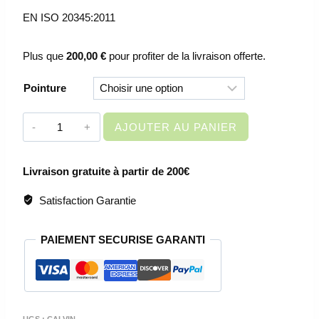
EN ISO 20345:2011
Plus que
200,00
€
pour profiter de la livraison offerte.
Pointure
quantité
AJOUTER AU PANIER
de
CHAUSSURES
Livraison gratuite à partir de 200€
DE
SECURITE
Satisfaction Garantie
BASSES
UNISEX
PAIEMENT SECURISE GARANTI
-
CALVIN
S3
SRC
UGS :
CALVIN