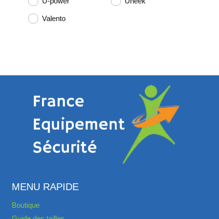
U-power
Uneek
Valento
MENU RAPIDE
Boutique
Guide des tailles