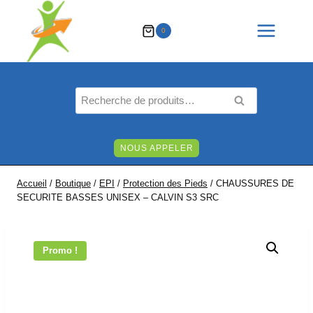
Aller
au
0
contenu
Recherche
RECHERCHE
pour :
NOUS APPELER
Accueil
/
Boutique
/
EPI
/
Protection des Pieds
/
CHAUSSURES DE
SECURITE BASSES UNISEX – CALVIN S3 SRC
Promo !