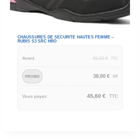
CHAUSSURES DE SECURITE HAUTES FEMME –
RUBIS S3 SRC HRO
55,20
€
Avant
TTC
38,00
€
HT
PROMO
45,60
€
TTC
Vous payez