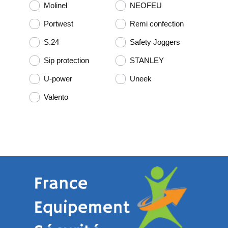
Molinel
NEOFEU
Portwest
Remi confection
S.24
Safety Joggers
Sip protection
STANLEY
U-power
Uneek
Valento