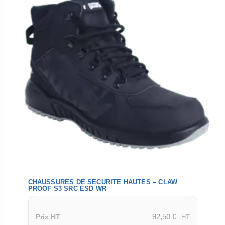
CHAUSSURES DE SECURITE HAUTES – CLAW
PROOF S3 SRC ESD WR
92,50
€
Prix HT
HT