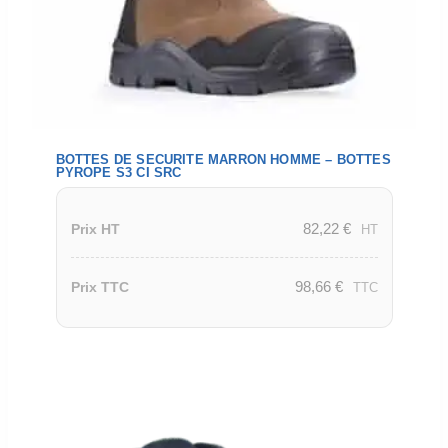
BOTTES DE SECURITE MARRON HOMME – BOTTES
PYROPE S3 CI SRC
82,22
€
Prix HT
HT
98,66
€
Prix TTC
TTC