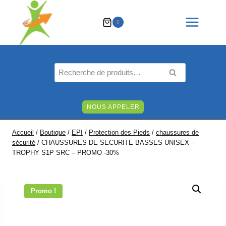
Aller
au
0
contenu
Recherche
RECHERCHE
pour :
NOUS APPELER
Accueil
/
Boutique
/
EPI
/
Protection des Pieds
/
chaussures de
sécurité
/
CHAUSSURES DE SECURITE BASSES UNISEX –
TROPHY S1P SRC – PROMO -30%
Promo !