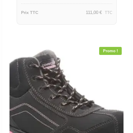
111,00
€
Prix TTC
TTC
Promo !