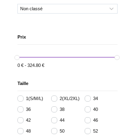
Prix
0
€
-
324.80
€
Taille
1(S/M/L)
2(XL/2XL)
34
36
38
40
42
44
46
48
50
52