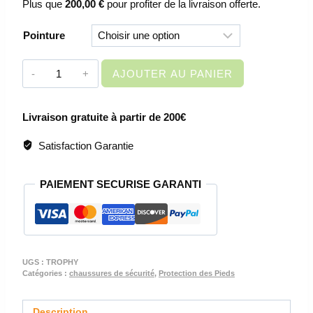
Plus que
200,00
€
pour profiter de la livraison offerte.
Pointure
quantité
AJOUTER AU PANIER
de
CHAUSSURES
Livraison gratuite à partir de 200€
DE
SECURITE
Satisfaction Garantie
BASSES
UNISEX
PAIEMENT SECURISE GARANTI
-
TROPHY
S1P
SRC
-
UGS :
TROPHY
PROMO
Catégories :
chaussures de sécurité
,
Protection des Pieds
-30%
Description