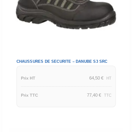
CHAUSSURES DE SECURITE – DANUBE S3 SRC
64,50
€
Prix HT
HT
77,40
€
Prix TTC
TTC