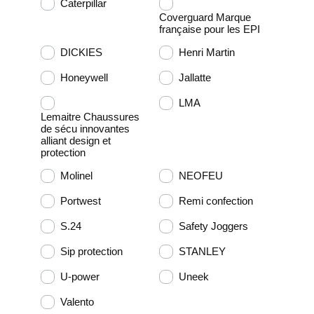
Caterpillar
Coverguard Marque
française pour les EPI
DICKIES
Henri Martin
Honeywell
Jallatte
LMA
Lemaitre Chaussures
de sécu innovantes
alliant design et
protection
Molinel
NEOFEU
Portwest
Remi confection
S.24
Safety Joggers
Sip protection
STANLEY
U-power
Uneek
Valento