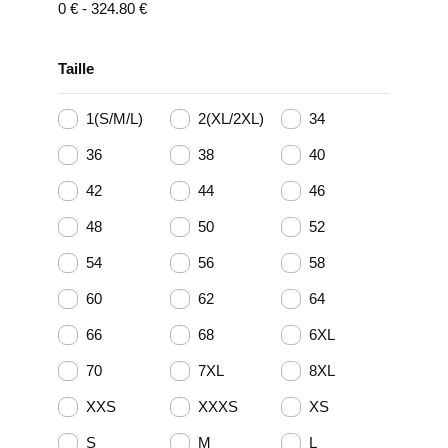
0
€
-
324.80
€
Taille
1(S/M/L)
2(XL/2XL)
34
36
38
40
42
44
46
48
50
52
54
56
58
60
62
64
66
68
6XL
70
7XL
8XL
XXS
XXXS
XS
S
M
L