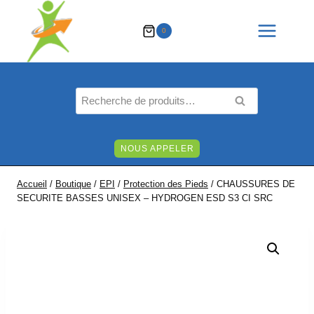
Aller
au
0
contenu
Recherche
RECHERCHE
pour :
NOUS APPELER
Accueil
/
Boutique
/
EPI
/
Protection des Pieds
/
CHAUSSURES DE
SECURITE BASSES UNISEX – HYDROGEN ESD S3 CI SRC