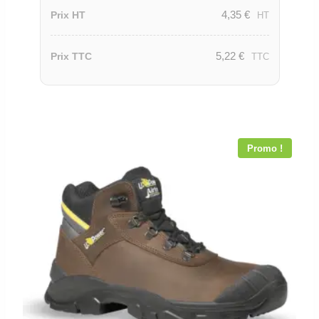
4,35
€
Prix HT
HT
5,22
€
Prix TTC
TTC
Promo !