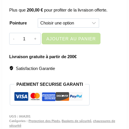
Plus que
200,00
€
pour profiter de la livraison offerte.
Pointure
quantité
AJOUTER AU PANIER
de
CHAUSSURES
Livraison gratuite à partir de 200€
DE
SECURITE
Satisfaction Garantie
BASSES
UNISEX
PAIEMENT SECURISE GARANTI
-
HYDROGEN
ESD
S3
CI
UGS :
IAIA201
SRC
Catégories :
Protection des Pieds
,
Baskets de sécurité
,
chaussures de
sécurité