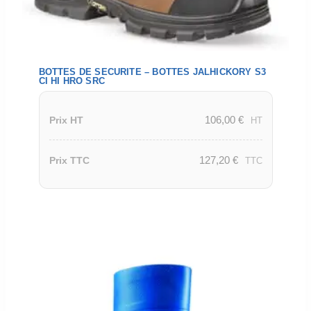
BOTTES DE SECURITE – BOTTES JALHICKORY S3
CI HI HRO SRC
106,00
€
Prix HT
HT
127,20
€
Prix TTC
TTC