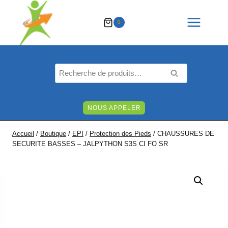
Aller
au
0
contenu
Recherche
RECHERCHE
pour :
NOUS APPELER
Accueil
/
Boutique
/
EPI
/
Protection des Pieds
/
CHAUSSURES DE
SECURITE BASSES – JALPYTHON S3S CI FO SR