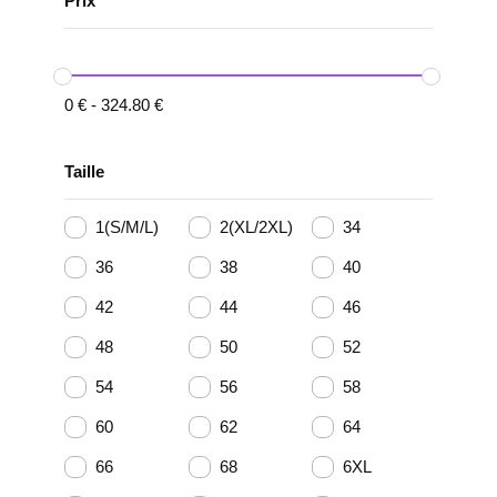
Prix
0
€
-
324.80
€
Taille
1(S/M/L)
2(XL/2XL)
34
36
38
40
42
44
46
48
50
52
54
56
58
60
62
64
66
68
6XL