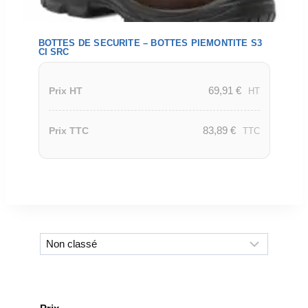
BOTTES DE SECURITE – BOTTES PIEMONTITE S3
CI SRC
69,91
€
Prix HT
HT
83,89
€
Prix TTC
TTC