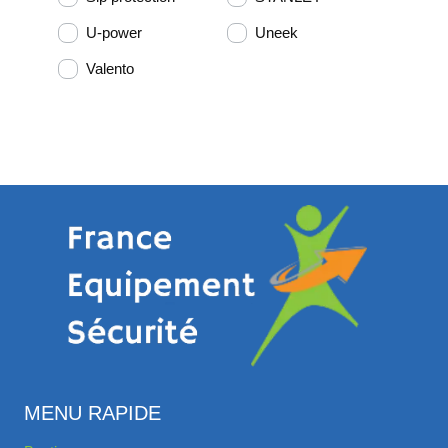
U-power
Uneek
Valento
MENU RAPIDE