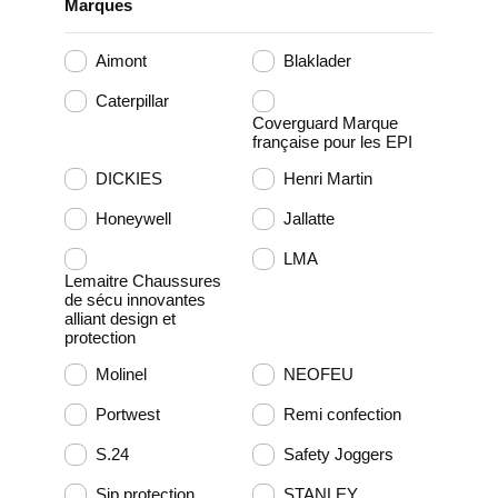
Marques
Aimont
Blaklader
Caterpillar
Coverguard Marque
française pour les EPI
DICKIES
Henri Martin
Honeywell
Jallatte
LMA
Lemaitre Chaussures
de sécu innovantes
alliant design et
protection
Molinel
NEOFEU
Portwest
Remi confection
S.24
Safety Joggers
Sip protection
STANLEY