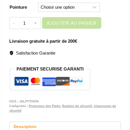
Pointure
quantité
AJOUTER AU PANIER
de
CHAUSSURES
Livraison gratuite à partir de 200€
DE
SECURITE
Satisfaction Garantie
BASSES
-
PAIEMENT SECURISE GARANTI
JALPYTHON
S3S
CI
FO
SR
UGS :
JALPYTHON
Catégories :
Protection des Pieds
,
Baskets de sécurité
,
chaussures de
sécurité
Description