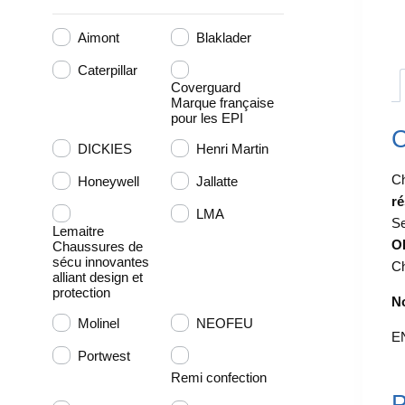
Aimont
Blaklader
Caterpillar
Coverguard
Marque française
pour les EPI
C
DICKIES
Henri Martin
Ch
Honeywell
Jallatte
ré
LMA
Se
Lemaitre
OP
Chaussures de
sécu innovantes
Ch
alliant design et
protection
No
Molinel
NEOFEU
EN
Portwest
Remi confection
P