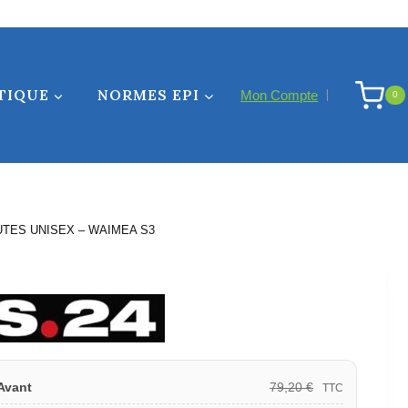
TIQUE
NORMES EPI
Mon Compte
0
TES UNISEX – WAIMEA S3
79,20
€
Avant
TTC