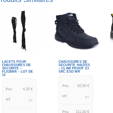
LACETS POUR
CHAUSSURES DE
CHAUSSURES DE
SECURITE HAUTES
SECURITE –
– CLAW PROOF S3
FL02BKR – LOT DE
SRC ESD WR
12
92,50
€
Prix
4,35
€
Prix
HT
HT
HT
HT
111,00
€
Prix