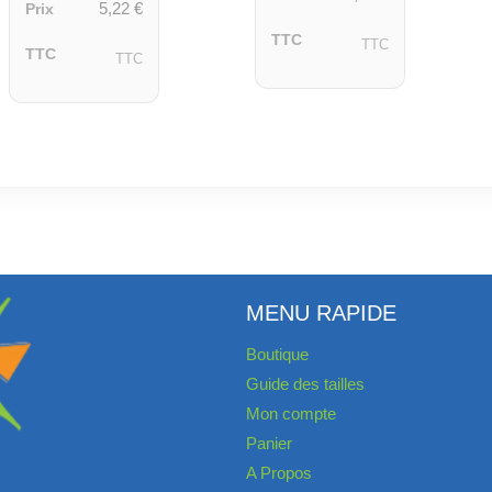
5,22
€
Prix
TTC
TTC
TTC
TTC
MENU RAPIDE
Boutique
Guide des tailles
Mon compte
Panier
A Propos