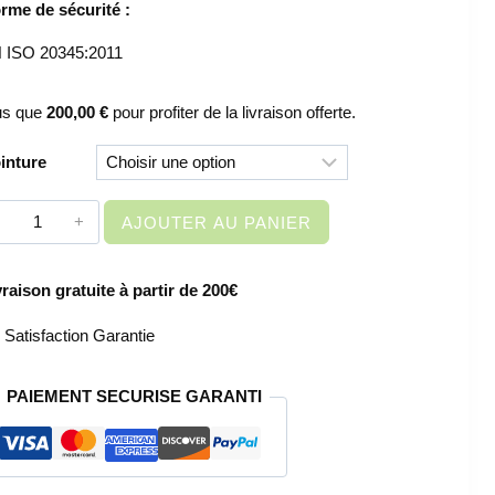
rme de sécurité :
 ISO 20345:2011
us que
200,00
€
pour profiter de la livraison offerte.
inture
quantité
AJOUTER AU PANIER
de
CHAUSSURES
vraison gratuite à partir de 200€
DE
SECURITE
Satisfaction Garantie
HAUTES
UNISEX
PAIEMENT SECURISE GARANTI
-
WAIMEA
S3