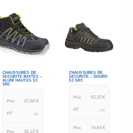
CHAUSSURES DE
CHAUSSURES DE
SECURITE MIXTES –
SECURITE – DOURO
ALUNI HAUTES S3
S3 SRC
SRC
62,20
€
Prix
67,68
€
Prix
HT
HT
HT
HT
74,64
€
Prix
81,22
€
Prix