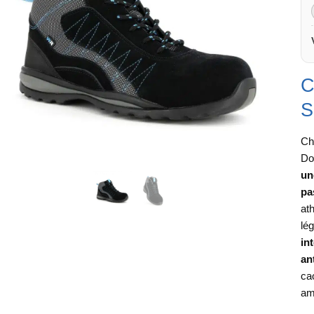
C
S
Ch
Do
un
pa
at
lé
in
an
ca
am