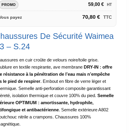
59,00
€
HT
PROMO
70,80
€
TTC
Vous payez
haussures De Sécurité Waimea
3 – S.24
aussures en cuir croûte de velours noire/toile grise.
ublure en textile respirante, ave membrane
DRY-IN : offre
e résistance à la pénétration de l’eau mais n’empêche
s le pied de respirer
. Embout en fibre de verre léger et
hermique. Semelle anti-perforation composite garantissant
gèreté, isolation thermique et couvre 100% du pied.
Semelle
térieure OPTIMUM : amortissante, hydrophile,
tifongique et antibactérienne
. Semelle extérieure A802
outchouc nitrile a crampons. Chaussures 100%
agnétique.