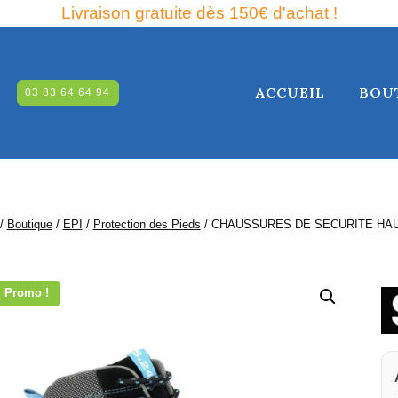
Livraison gratuite dès 150€ d'achat !
ACCUEIL
BOU
03 83 64 64 94
RCHE
/
Boutique
/
EPI
/
Protection des Pieds
/
CHAUSSURES DE SECURITE HAU
Promo !