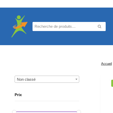
Aller
au
contenu
Recherche
RECHE
pour :
Accueil
Non classé
Prix