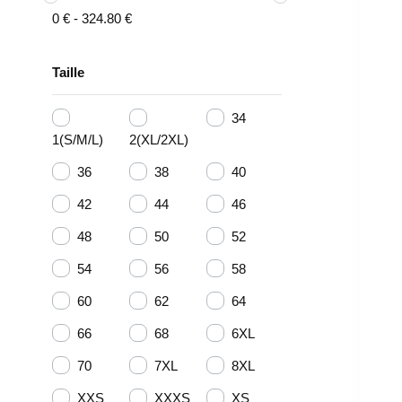
0
€
-
324.80
€
Taille
34
1(S/M/L)
2(XL/2XL)
36
38
40
42
44
46
48
50
52
54
56
58
60
62
64
66
68
6XL
70
7XL
8XL
XXS
XXXS
XS