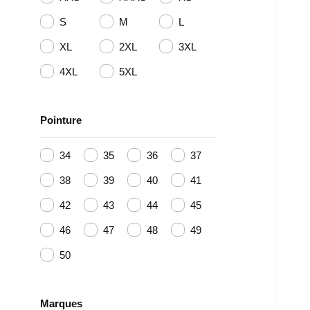
S
M
L
XL
2XL
3XL
4XL
5XL
Pointure
34
35
36
37
38
39
40
41
42
43
44
45
46
47
48
49
50
Marques