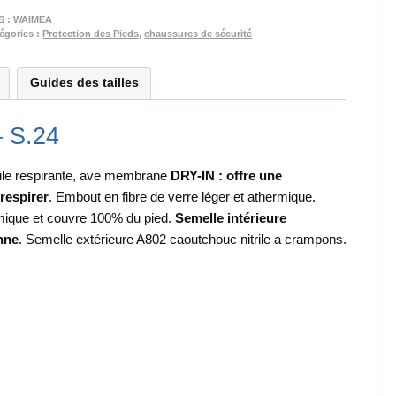
S :
WAIMEA
égories :
Protection des Pieds
,
chaussures de sécurité
Guides des tailles
 S.24
xtile respirante, ave membrane
DRY-IN : offre une
respirer
. Embout en fibre de verre léger et athermique.
ermique et couvre 100% du pied.
Semelle intérieure
nne
. Semelle extérieure A802 caoutchouc nitrile a crampons.