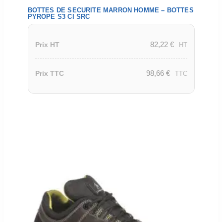
BOTTES DE SECURITE MARRON HOMME – BOTTES
PYROPE S3 CI SRC
82,22
€
Prix HT
HT
98,66
€
Prix TTC
TTC