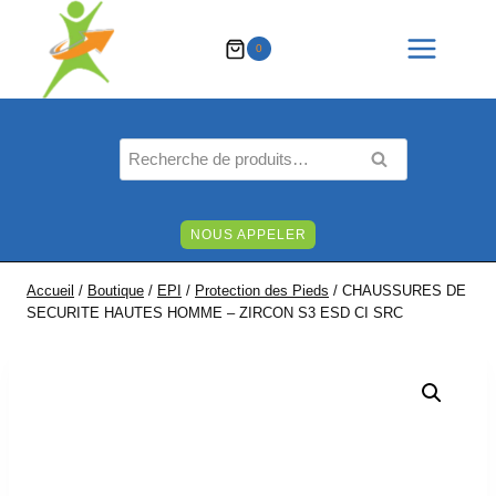
Aller
au
0
contenu
Recherche
RECHERCHE
pour :
NOUS APPELER
Accueil
/
Boutique
/
EPI
/
Protection des Pieds
/
CHAUSSURES DE
SECURITE HAUTES HOMME – ZIRCON S3 ESD CI SRC