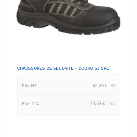
CHAUSSURES DE SECURITE – DOURO S3 SRC
62,20
€
Prix HT
HT
74,64
€
Prix TTC
TTC