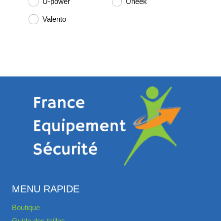
U-power
Uneek
Valento
MENU RAPIDE
Boutique