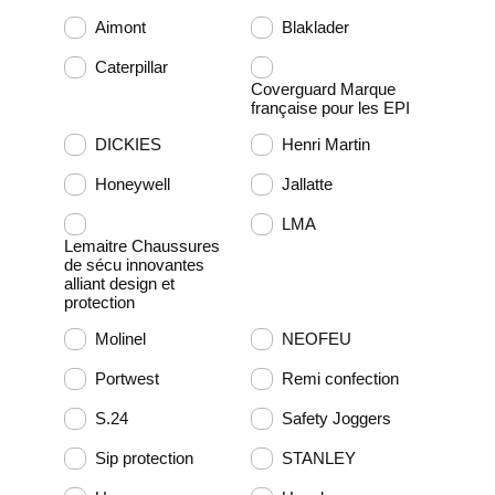
Aimont
Blaklader
Caterpillar
Coverguard Marque
française pour les EPI
DICKIES
Henri Martin
Honeywell
Jallatte
LMA
Lemaitre Chaussures
de sécu innovantes
alliant design et
protection
Molinel
NEOFEU
Portwest
Remi confection
S.24
Safety Joggers
Sip protection
STANLEY