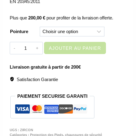
EN 20345:2011
Plus que
200,00
€
pour profiter de la livraison offerte.
Pointure
quantité
AJOUTER AU PANIER
de
CHAUSSURES
Livraison gratuite à partir de 200€
DE
SECURITE
Satisfaction Garantie
HAUTES
HOMME
PAIEMENT SECURISE GARANTI
-
ZIRCON
S3
ESD
CI
UGS :
ZIRCON
SRC
Catégories :
Protection des Pieds
,
chaussures de sécurité