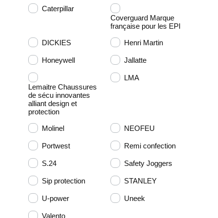
Caterpillar
Coverguard Marque
française pour les EPI
DICKIES
Henri Martin
Honeywell
Jallatte
LMA
Lemaitre Chaussures
de sécu innovantes
alliant design et
protection
Molinel
NEOFEU
Portwest
Remi confection
S.24
Safety Joggers
Sip protection
STANLEY
U-power
Uneek
Valento