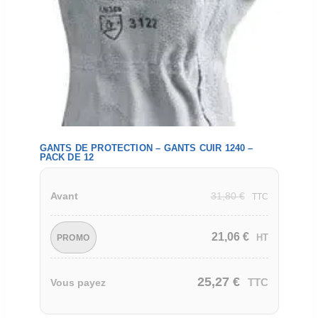
GANTS DE PROTECTION – GANTS CUIR 1240 –
PACK DE 12
31,80
€
Avant
TTC
21,06
€
HT
PROMO
25,27
€
TTC
Vous payez