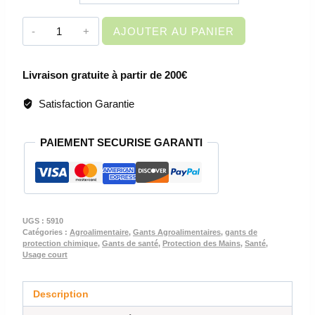
quantité
AJOUTER AU PANIER
de
GANTS
Livraison gratuite à partir de 200€
DE
PROTECTION
Satisfaction Garantie
JETABLES
-
PAIEMENT SECURISE GARANTI
5910
-
BOITE
DE
100
UGS :
5910
Catégories :
Agroalimentaire
,
Gants Agroalimentaires
,
gants de
protection chimique
,
Gants de santé
,
Protection des Mains
,
Santé
,
Usage court
Description