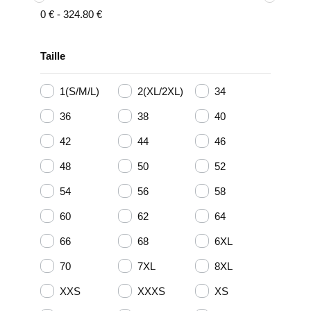
0
€
-
324.80
€
Taille
1(S/M/L)
2(XL/2XL)
34
36
38
40
42
44
46
48
50
52
54
56
58
60
62
64
66
68
6XL
70
7XL
8XL
XXS
XXXS
XS