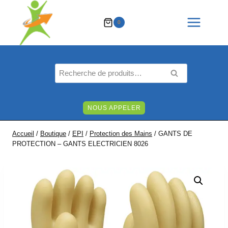
Aller
au
0
contenu
Recherche
RECHERCHE
pour :
NOUS APPELER
Accueil
/
Boutique
/
EPI
/
Protection des Mains
/
GANTS DE
PROTECTION – GANTS ELECTRICIEN 8026