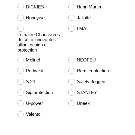
DICKIES
Henri Martin
Honeywell
Jallatte
LMA
Lemaitre Chaussures
de sécu innovantes
alliant design et
protection
Molinel
NEOFEU
Portwest
Remi confection
S.24
Safety Joggers
Sip protection
STANLEY
U-power
Uneek
Valento