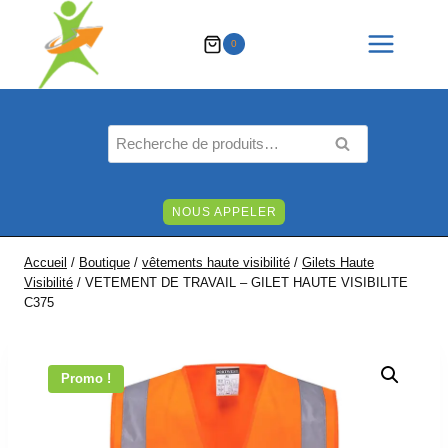
Aller
au
0
contenu
Recherche
RECHERCHE
pour :
NOUS APPELER
Accueil
/
Boutique
/
vêtements haute visibilité
/
Gilets Haute
Visibilité
/
VETEMENT DE TRAVAIL – GILET HAUTE VISIBILITE
C375
Promo !