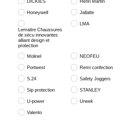
DICKIES
Henri Martin
Honeywell
Jallatte
LMA
Lemaitre Chaussures
de sécu innovantes
alliant design et
protection
Molinel
NEOFEU
Portwest
Remi confection
S.24
Safety Joggers
Sip protection
STANLEY
U-power
Uneek
Valento