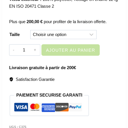
EN ISO 20471 Classe 2
Plus que
200,00
€
pour profiter de la livraison offerte.
Taille
quantité
AJOUTER AU PANIER
de
VETEMENT
Livraison gratuite à partir de 200€
DE
TRAVAIL
Satisfaction Garantie
–
GILET
PAIEMENT SECURISE GARANTI
HAUTE
VISIBILITE
C375
UGS :
C375