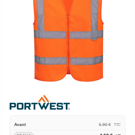
6,90
€
Avant
TTC