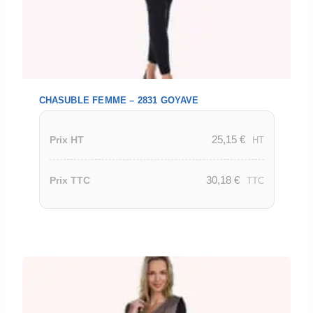
CHASUBLE FEMME – 2831 GOYAVE
25,15
€
Prix HT
HT
30,18
€
Prix TTC
TTC