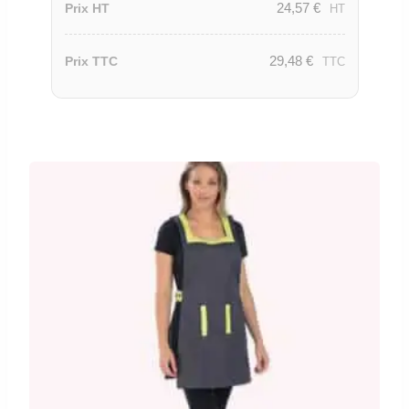
24,57
€
Prix HT
HT
29,48
€
Prix TTC
TTC