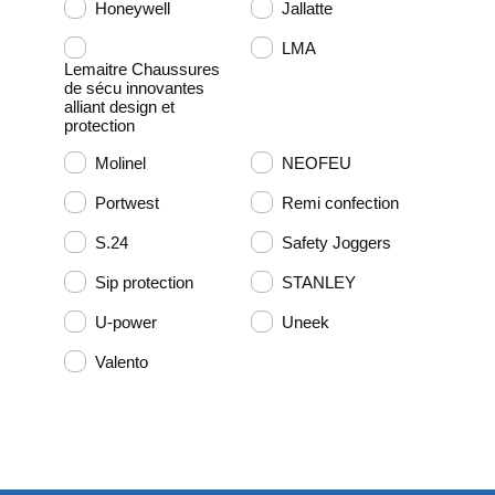
Honeywell
Jallatte
LMA
Lemaitre Chaussures
de sécu innovantes
alliant design et
protection
Molinel
NEOFEU
Portwest
Remi confection
S.24
Safety Joggers
Sip protection
STANLEY
U-power
Uneek
Valento