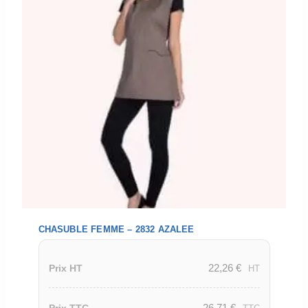
CHASUBLE FEMME – 2832 AZALEE
22,26
€
Prix HT
HT
26,71
€