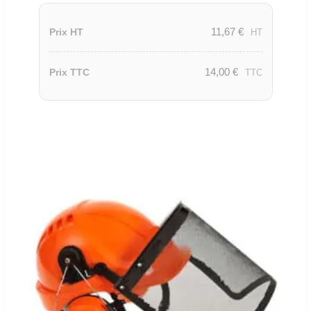
11,67
€
Prix HT
HT
14,00
€
Prix TTC
TTC