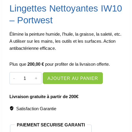
Lingettes Nettoyantes IW10
– Portwest
Élimine la peinture humide, l’huile, la graisse, la saleté, etc.
A utiliser sur les mains, les outils et les surfaces. Action
antibactérienne efficace.
Plus que
200,00
€
pour profiter de la livraison offerte.
quantité
AJOUTER AU PANIER
de
LINGETTES
Livraison gratuite à partir de 200€
NETTOYANTES
-
Satisfaction Garantie
IW10
PAIEMENT SECURISE GARANTI