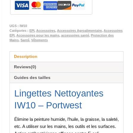
UGS :
IW10
Catégories :
EPI
,
Accessoires
,
Accessoires Agroalimentaire
,
Accessoires
EPI
,
Accessoires pour les mains
,
accessoires santé
,
Protection des
Mains
,
Santé
,
Vêtements
Description
Reviews(0)
Guides des tailles
Lingettes Nettoyantes
IW10 – Portwest
Élimine la peinture humide, l’huile, la graisse, la saleté,
etc. A utiliser sur les mains, les outils et les surfaces.