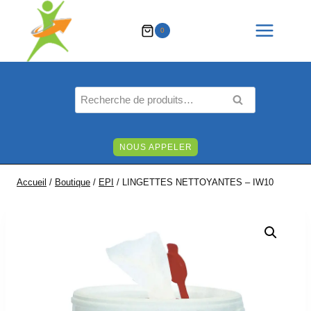
Aller
au
0
contenu
Recherche
RECHERCHE
pour :
NOUS APPELER
Accueil
/
Boutique
/
EPI
/
LINGETTES NETTOYANTES – IW10