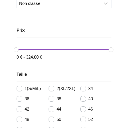
Prix
0
€
-
324.80
€
Taille
1(S/M/L)
2(XL/2XL)
34
36
38
40
42
44
46
48
50
52