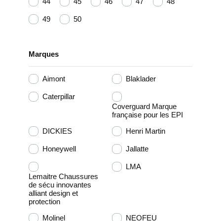
44
45
46
47
48
49
50
Marques
Aimont
Blaklader
Caterpillar
Coverguard Marque
française pour les EPI
DICKIES
Henri Martin
Honeywell
Jallatte
LMA
Lemaitre Chaussures
de sécu innovantes
alliant design et
protection
Molinel
NEOFEU