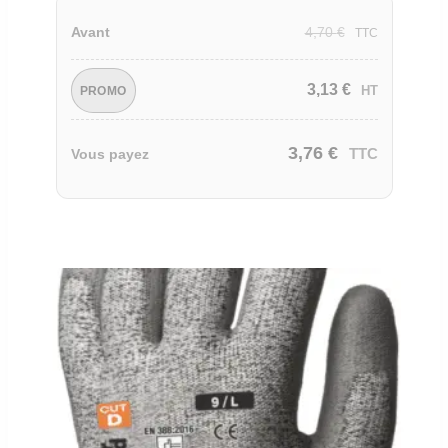
4,70
€
Avant
TTC
3,13
€
HT
PROMO
3,76
€
TTC
Vous payez