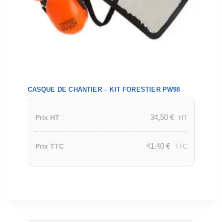
CASQUE DE CHANTIER – KIT FORESTIER PW98
34,50
€
Prix HT
HT
41,40
€
Prix TTC
TTC