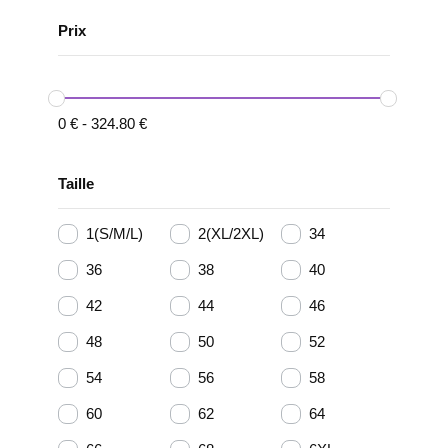
Prix
0
€
-
324.80
€
Taille
1(S/M/L)
2(XL/2XL)
34
36
38
40
42
44
46
48
50
52
54
56
58
60
62
64