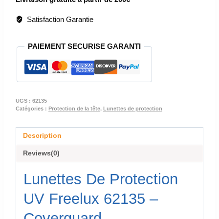
DES
YEUX
Satisfaction Garantie
-
LUNETTES
PAIEMENT SECURISE GARANTI
DE
PROTECTION
FREELUX
UGS :
62135
Catégories :
Protection de la tête
,
Lunettes de protection
Description
Reviews(0)
Lunettes De Protection
UV Freelux 62135 –
Coverguard