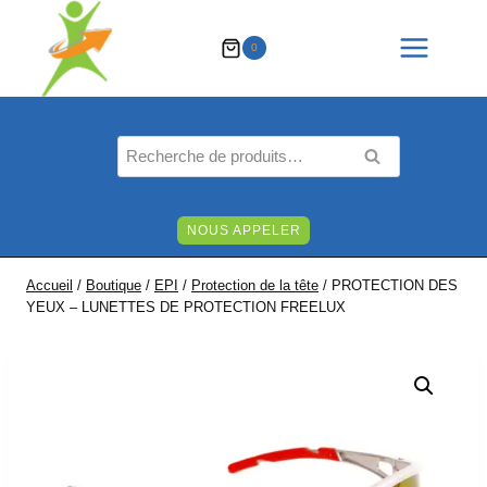
Aller
au
0
contenu
Recherche
RECHERCHE
pour :
NOUS APPELER
Accueil
/
Boutique
/
EPI
/
Protection de la tête
/
PROTECTION DES
YEUX – LUNETTES DE PROTECTION FREELUX