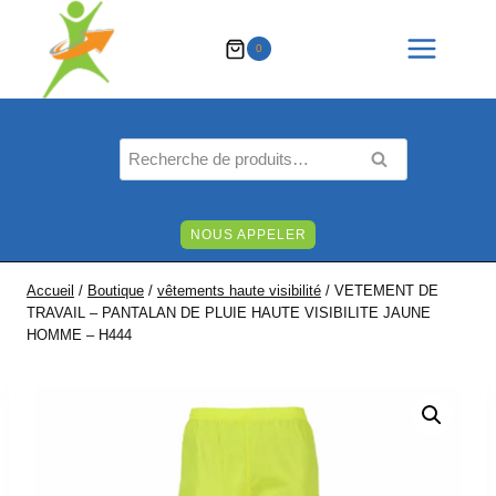
Aller
au
0
contenu
Recherche
RECHERCHE
pour :
NOUS APPELER
Accueil
/
Boutique
/
vêtements haute visibilité
/
VETEMENT DE
TRAVAIL – PANTALAN DE PLUIE HAUTE VISIBILITE JAUNE
HOMME – H444