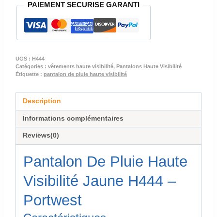
PAIEMENT SECURISE GARANTI
DE
PLUIE
HAUTE
VISIBILITE
JAUNE
UGS :
H444
HOMME
Catégories :
vêtements haute visibilité
,
Pantalons Haute Visibilité
-
Étiquette :
pantalon de pluie haute visibilité
H444
Description
Informations complémentaires
Reviews(0)
Pantalon De Pluie Haute
Visibilité Jaune H444 –
Portwest