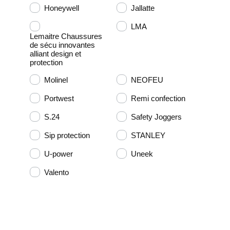
Honeywell
Jallatte
LMA
Lemaitre Chaussures
de sécu innovantes
alliant design et
protection
Molinel
NEOFEU
Portwest
Remi confection
S.24
Safety Joggers
Sip protection
STANLEY
U-power
Uneek
Valento