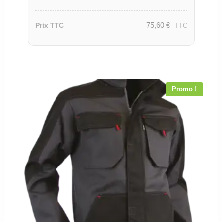
75,60
€
Prix TTC
TTC
Promo !