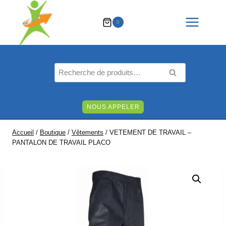
Aller
au
0
contenu
Recherche
RECHERCHE
pour :
NOUS APPELER
Accueil
/
Boutique
/
Vêtements
/
VETEMENT DE TRAVAIL –
PANTALON DE TRAVAIL PLACO