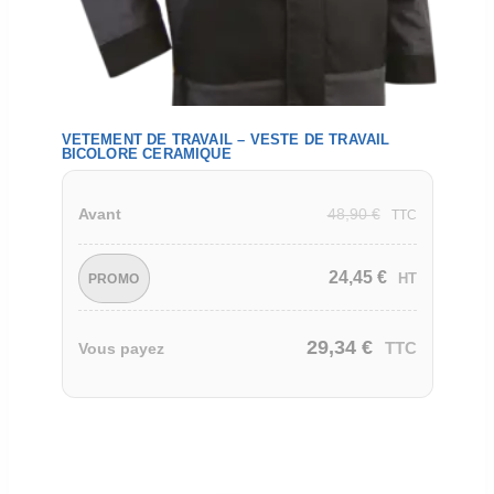
VETEMENT DE TRAVAIL – VESTE DE TRAVAIL
BICOLORE CERAMIQUE
48,90
€
Avant
TTC
24,45
€
HT
PROMO
29,34
€
TTC
Vous payez