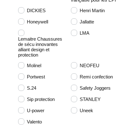
DICKIES
Henri Martin
Honeywell
Jallatte
LMA
Lemaitre Chaussures
de sécu innovantes
alliant design et
protection
Molinel
NEOFEU
Portwest
Remi confection
S.24
Safety Joggers
Sip protection
STANLEY
U-power
Uneek
Valento