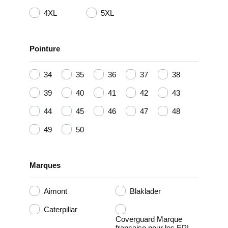
4XL
5XL
Pointure
34
35
36
37
38
39
40
41
42
43
44
45
46
47
48
49
50
Marques
Aimont
Blaklader
Caterpillar
Coverguard Marque
française pour les EPI