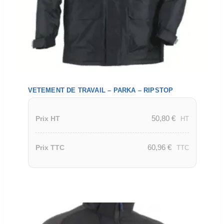
VETEMENT DE TRAVAIL – PARKA – RIPSTOP
50,80
€
Prix HT
HT
60,96
€
Prix TTC
TTC