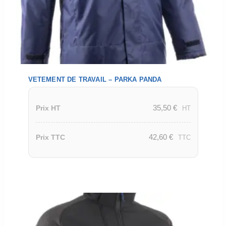
VETEMENT DE TRAVAIL – PARKA PANDA
35,50
€
Prix HT
HT
42,60
€
Prix TTC
TTC