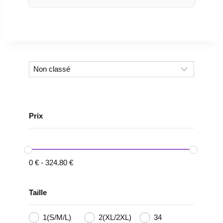
Prix
0
€
-
324.80
€
Taille
1(S/M/L)
2(XL/2XL)
34