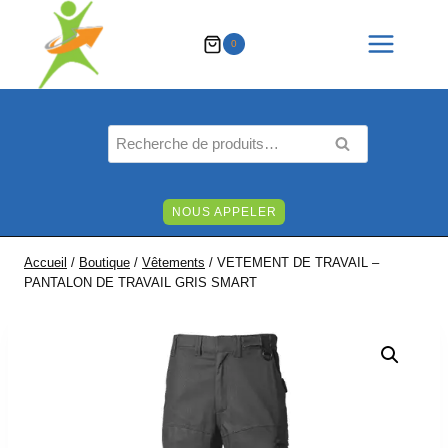
Aller
au
0
contenu
Recherche
RECHERCHE
pour :
NOUS APPELER
Accueil
/
Boutique
/
Vêtements
/
VETEMENT DE TRAVAIL –
PANTALON DE TRAVAIL GRIS SMART