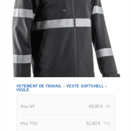
VETEMENT DE TRAVAIL – VESTE SOFTSHELL –
VIGILE
43,00
€
Prix HT
HT
51,60
€
Prix TTC
TTC