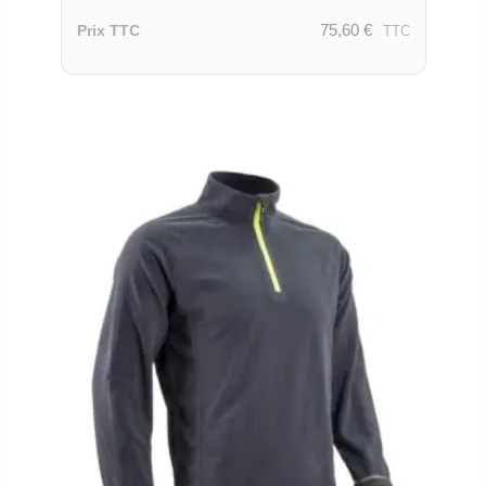
75,60
€
Prix TTC
TTC