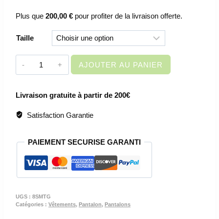
Plus que
200,00
€
pour profiter de la livraison offerte.
Taille
quantité
AJOUTER AU PANIER
de
VETEMENT
Livraison gratuite à partir de 200€
DE
TRAVAIL
Satisfaction Garantie
-
PANTALON
PAIEMENT SECURISE GARANTI
DE
TRAVAIL
GRIS
SMART
UGS :
8SMTG
Catégories :
Vêtements
,
Pantalon
,
Pantalons