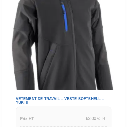
VETEMENT DE TRAVAIL – VESTE SOFTSHELL –
YUKI II
63,00
€
Prix HT
HT