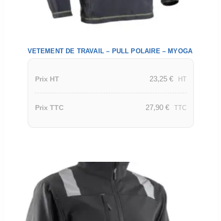
VETEMENT DE TRAVAIL – PULL POLAIRE – MYOGA
23,25
€
Prix HT
HT
27,90
€
Prix TTC
TTC