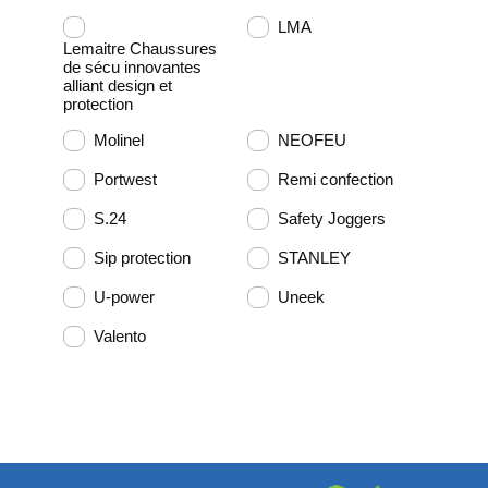
LMA
Lemaitre Chaussures
de sécu innovantes
alliant design et
protection
Molinel
NEOFEU
Portwest
Remi confection
S.24
Safety Joggers
Sip protection
STANLEY
U-power
Uneek
Valento