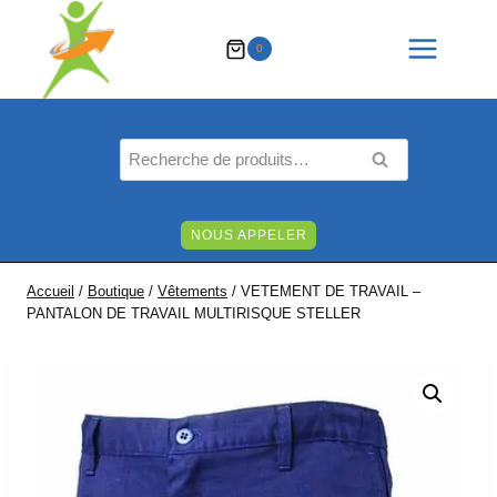
Aller
au
0
contenu
Recherche
RECHERCHE
pour :
NOUS APPELER
Accueil
/
Boutique
/
Vêtements
/
VETEMENT DE TRAVAIL –
PANTALON DE TRAVAIL MULTIRISQUE STELLER