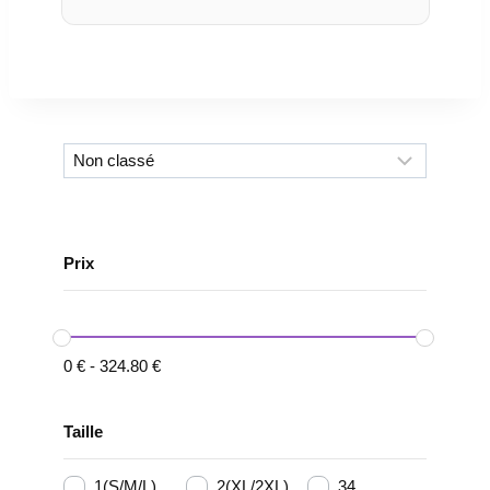
Prix
0
€
-
324.80
€
Taille
1(S/M/L)
2(XL/2XL)
34