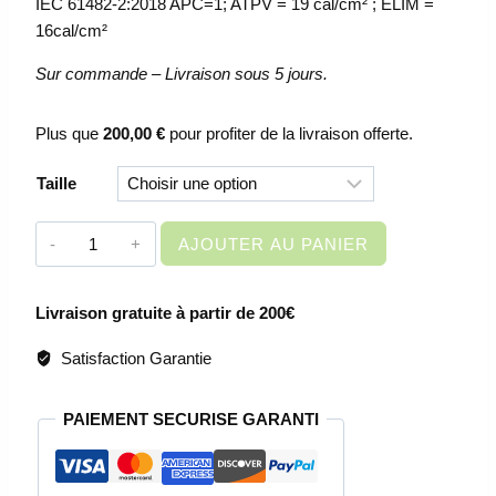
IEC 61482-2:2018 APC=1; ATPV = 19 cal/cm² ; ELIM =
16cal/cm²
Sur commande – Livraison sous 5 jours.
Plus que
200,00
€
pour profiter de la livraison offerte.
Taille
quantité
AJOUTER AU PANIER
de
VETEMENT
Livraison gratuite à partir de 200€
DE
TRAVAIL
Satisfaction Garantie
-
PANTALON
PAIEMENT SECURISE GARANTI
DE
TRAVAIL
MULTIRISQUE