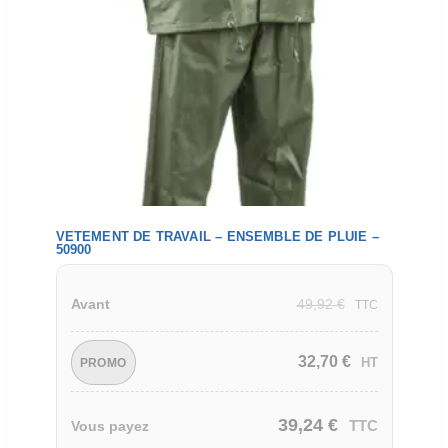
VETEMENT DE TRAVAIL – ENSEMBLE DE PLUIE –
50900
49,92
€
Avant
TTC
32,70
€
HT
PROMO
39,24
€
TTC
Vous payez