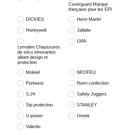
Coverguard Marque
française pour les EPI
DICKIES
Henri Martin
Honeywell
Jallatte
LMA
Lemaitre Chaussures
de sécu innovantes
alliant design et
protection
Molinel
NEOFEU
Portwest
Remi confection
S.24
Safety Joggers
Sip protection
STANLEY
U-power
Uneek
Valento