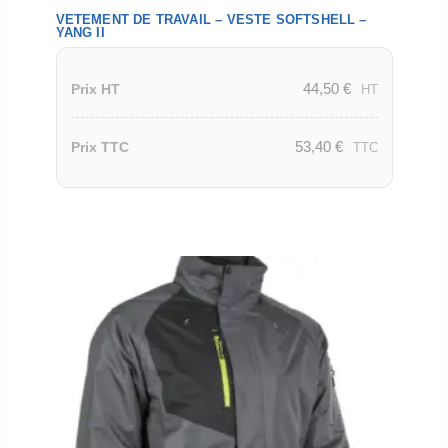
VETEMENT DE TRAVAIL – VESTE SOFTSHELL –
YANG II
44,50
€
Prix HT
HT
53,40
€
Prix TTC
TTC