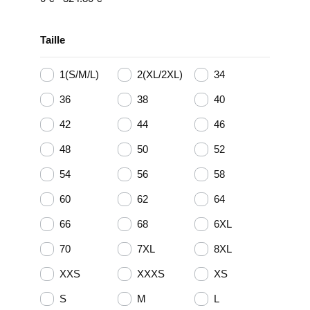
Taille
1(S/M/L)
2(XL/2XL)
34
36
38
40
42
44
46
48
50
52
54
56
58
60
62
64
66
68
6XL
70
7XL
8XL
XXS
XXXS
XS
S
M
L