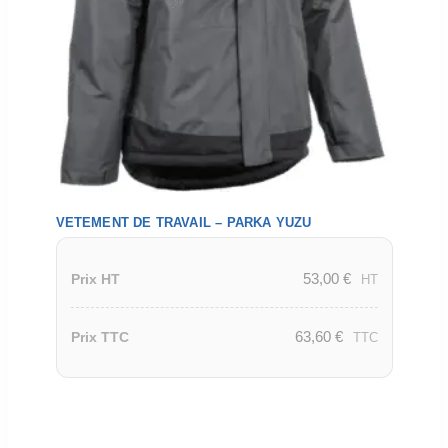
VETEMENT DE TRAVAIL – PARKA YUZU
53,00
€
Prix HT
HT
63,60
€
Prix TTC
TTC