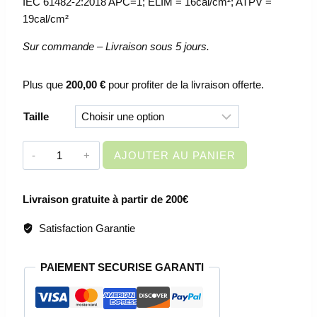
IEC 61482-2:2018 APC=1; ELIM = 16cal/cm²; ATPV =
19cal/cm²
Sur commande – Livraison sous 5 jours.
Plus que
200,00
€
pour profiter de la livraison offerte.
Taille
quantité
AJOUTER AU PANIER
de
VETEMENT
Livraison gratuite à partir de 200€
DE
TRAVAIL
Satisfaction Garantie
-
PANTALON
PAIEMENT SECURISE GARANTI
DE
TRAVAIL
MULTIRISQUE