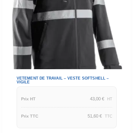
VETEMENT DE TRAVAIL – VESTE SOFTSHELL –
VIGILE
43,00
€
Prix HT
HT
51,60
€
Prix TTC
TTC