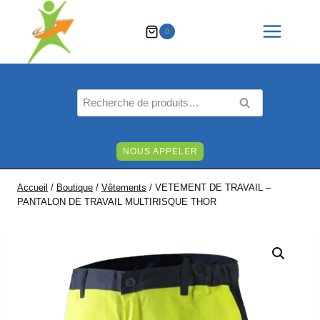
Aller
au
0
contenu
Recherche
RECHERCHE
pour :
NOUS APPELER
Accueil
/
Boutique
/
Vêtements
/
VETEMENT DE TRAVAIL –
PANTALON DE TRAVAIL MULTIRISQUE THOR