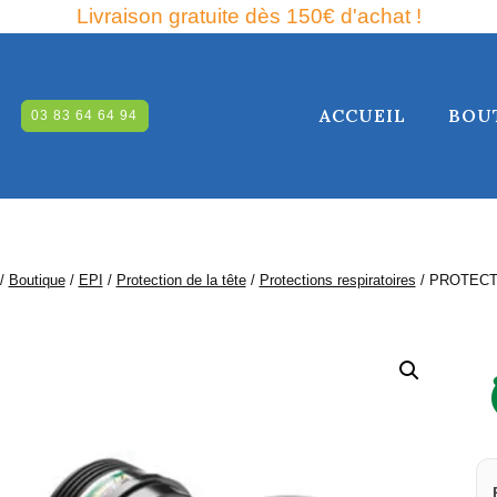
Livraison gratuite dès 150€ d'achat !
ACCUEIL
BOU
03 83 64 64 94
RCHE
/
Boutique
/
EPI
/
Protection de la tête
/
Protections respiratoires
/
PROTECTI