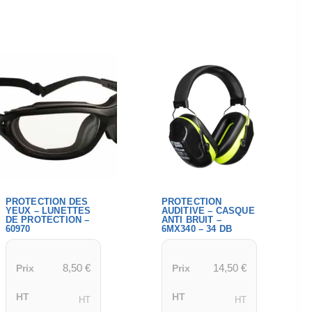
PROTECTION DES
PROTECTION
YEUX – LUNETTES
AUDITIVE – CASQUE
DE PROTECTION –
ANTI BRUIT –
60970
6MX340 – 34 DB
8,50
€
14,50
€
Prix
Prix
HT
HT
HT
HT