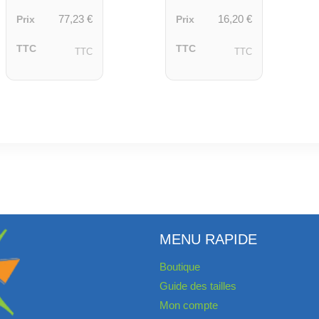
77,23
€
16,20
€
Prix
Prix
TTC
TTC
TTC
TTC
MENU RAPIDE
Boutique
Guide des tailles
Mon compte