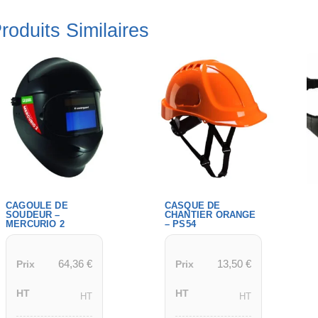
roduits Similaires
CAGOULE DE
CASQUE DE
SOUDEUR –
CHANTIER ORANGE
MERCURIO 2
– PS54
64,36
€
13,50
€
Prix
Prix
HT
HT
HT
HT