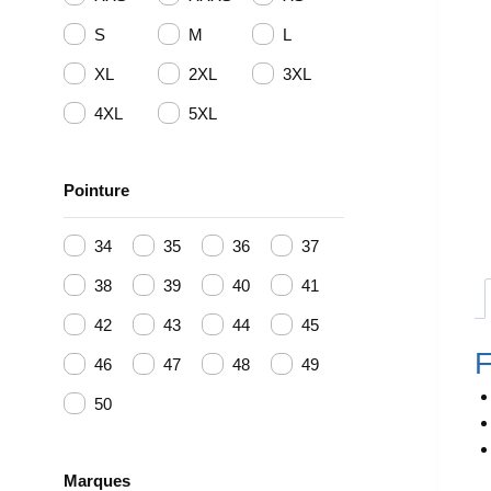
S
M
L
XL
2XL
3XL
4XL
5XL
Pointure
34
35
36
37
38
39
40
41
42
43
44
45
F
46
47
48
49
50
Marques