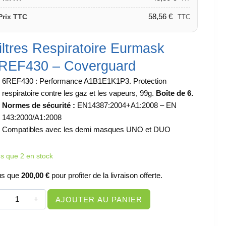
58,56
€
Prix TTC
TTC
iltres Respiratoire Eurmask
REF430 – Coverguard
6REF430 : Performance A1B1E1K1P3. Protection
respiratoire contre les gaz et les vapeurs, 99g.
Boîte de 6.
Normes de sécurité :
EN14387:2004+A1:2008 – EN
143:2000/A1:2008
Compatibles avec les demi masques UNO et DUO
us que 2 en stock
us que
200,00
€
pour profiter de la livraison offerte.
quantité
AJOUTER AU PANIER
de
PROTECTION