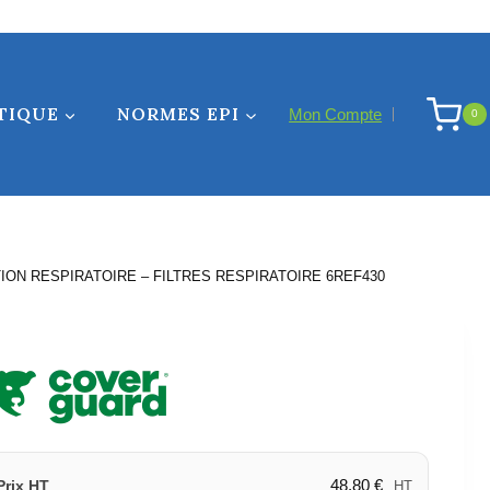
-
FILTRES
RESPIRATOIRE
6REF430
TIQUE
NORMES EPI
Mon Compte
0
ON RESPIRATOIRE – FILTRES RESPIRATOIRE 6REF430
48,80
€
Prix HT
HT