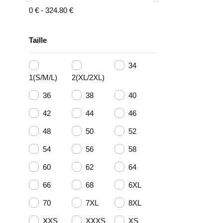
0
€
-
324.80
€
Taille
34
1(S/M/L)
2(XL/2XL)
36
38
40
42
44
46
48
50
52
54
56
58
60
62
64
66
68
6XL
70
7XL
8XL
XXS
XXXS
XS