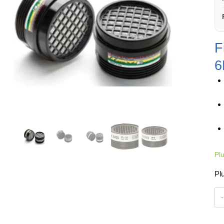
F
6
Pl
Pl