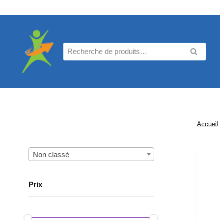
Aller
au
contenu
Recherche
RECHE
pour :
Accueil
Non classé
Prix