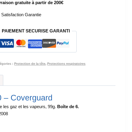
vraison gratuite à partir de 200€
RESPIRATOIRE
-
Satisfaction Garantie
FILTRES
RESPIRATOIRE
PAIEMENT SECURISE GARANTI
6REF430
égories :
Protection de la tête
,
Protections respiratoires
0 – Coverguard
 les gaz et les vapeurs, 99g.
Boîte de 6.
2008