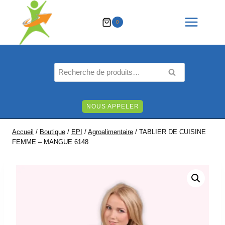
Aller
au
0
contenu
Recherche
RECHERCHE
pour :
NOUS APPELER
Accueil
/
Boutique
/
EPI
/
Agroalimentaire
/
TABLIER DE CUISINE
FEMME – MANGUE 6148