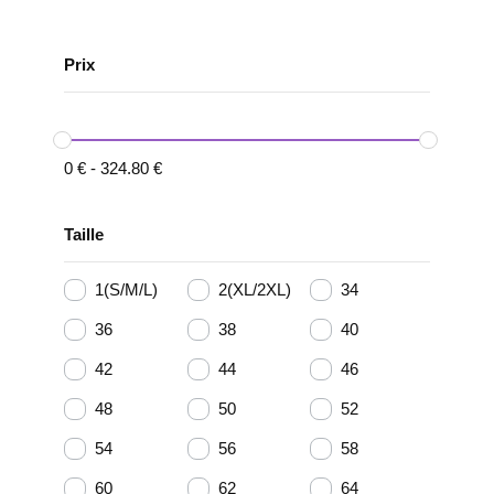
Prix
0
€
-
324.80
€
Taille
1(S/M/L)
2(XL/2XL)
34
36
38
40
42
44
46
48
50
52
54
56
58
60
62
64