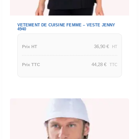
VETEMENT DE CUISINE FEMME – VESTE JENNY
4940
36,90
€
Prix HT
HT
44,28
€
Prix TTC
TTC