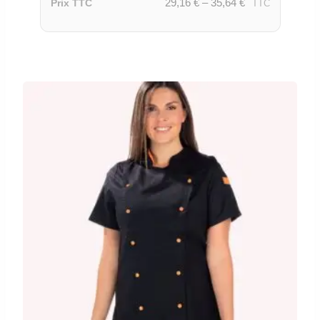
29,16
€
–
35,64
€
Prix TTC
TTC