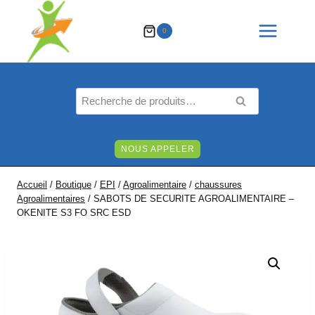
Aller
au
0
contenu
Recherche
RECHERCHE
pour :
NOUS APPELER
Accueil
/
Boutique
/
EPI
/
Agroalimentaire
/
chaussures
Agroalimentaires
/
SABOTS DE SECURITE AGROALIMENTAIRE –
OKENITE S3 FO SRC ESD