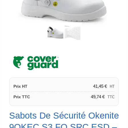
41,45
€
Prix HT
HT
49,74
€
Prix TTC
TTC
Sabots De Sécurité Okenite
9OKEC S3 FO SRC ESD –