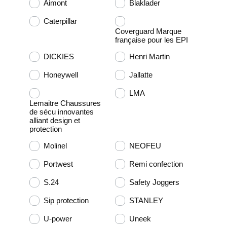
Aimont
Blaklader
Caterpillar
Coverguard Marque
française pour les EPI
DICKIES
Henri Martin
Honeywell
Jallatte
LMA
Lemaitre Chaussures
de sécu innovantes
alliant design et
protection
Molinel
NEOFEU
Portwest
Remi confection
S.24
Safety Joggers
Sip protection
STANLEY
U-power
Uneek