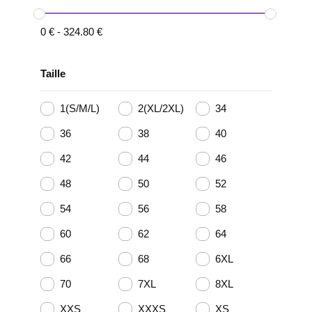
0
€
-
324.80
€
Taille
1(S/M/L)
2(XL/2XL)
34
36
38
40
42
44
46
48
50
52
54
56
58
60
62
64
66
68
6XL
70
7XL
8XL
XXS
XXXS
XS