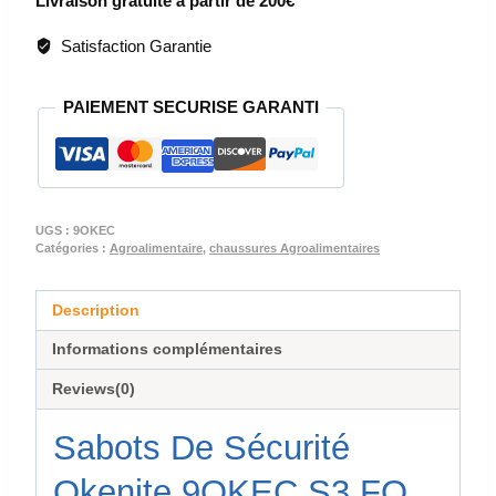
Livraison gratuite à partir de 200€
DE
SECURITE
Satisfaction Garantie
AGROALIMENTAIRE
-
PAIEMENT SECURISE GARANTI
OKENITE
S3
FO
SRC
ESD
UGS :
9OKEC
Catégories :
Agroalimentaire
,
chaussures Agroalimentaires
Description
Informations complémentaires
Reviews(0)
Sabots De Sécurité
Okenite 9OKEC S3 FO