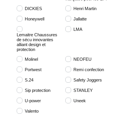
DICKIES
Henri Martin
Honeywell
Jallatte
LMA
Lemaitre Chaussures
de sécu innovantes
alliant design et
protection
Molinel
NEOFEU
Portwest
Remi confection
S.24
Safety Joggers
Sip protection
STANLEY
U-power
Uneek
Valento