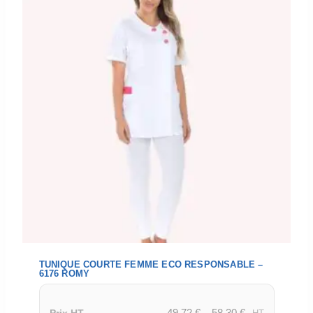
TUNIQUE COURTE FEMME ECO RESPONSABLE –
6176 ROMY
49,72
€
–
58,30
€