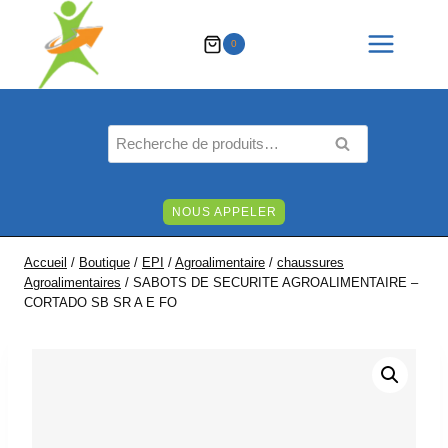
Aller
au
0
contenu
Recherche
RECHERCHE
pour :
NOUS APPELER
Accueil
/
Boutique
/
EPI
/
Agroalimentaire
/
chaussures
Agroalimentaires
/
SABOTS DE SECURITE AGROALIMENTAIRE –
CORTADO SB SR A E FO