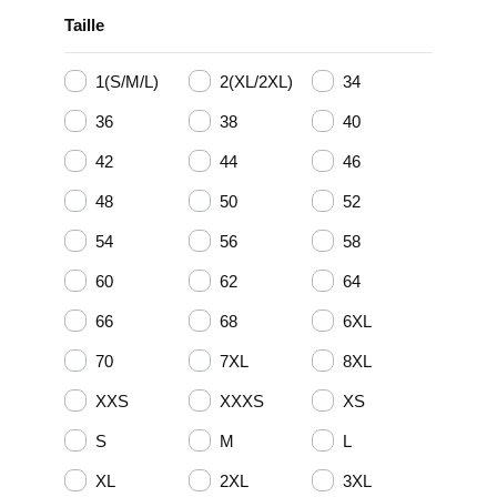
Taille
1(S/M/L)
2(XL/2XL)
34
36
38
40
42
44
46
48
50
52
54
56
58
60
62
64
66
68
6XL
70
7XL
8XL
XXS
XXXS
XS
S
M
L
XL
2XL
3XL