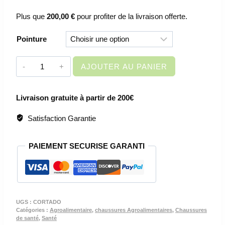
Plus que
200,00
€
pour profiter de la livraison offerte.
Pointure
quantité
AJOUTER AU PANIER
de
SABOTS
Livraison gratuite à partir de 200€
DE
SECURITE
Satisfaction Garantie
AGROALIMENTAIRE
–
PAIEMENT SECURISE GARANTI
CORTADO
SB
SR
A
E
UGS :
CORTADO
FO
Catégories :
Agroalimentaire
,
chaussures Agroalimentaires
,
Chaussures
de santé
,
Santé