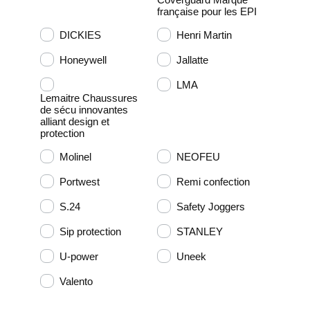
française pour les EPI
DICKIES
Henri Martin
Honeywell
Jallatte
LMA
Lemaitre Chaussures
de sécu innovantes
alliant design et
protection
Molinel
NEOFEU
Portwest
Remi confection
S.24
Safety Joggers
Sip protection
STANLEY
U-power
Uneek
Valento