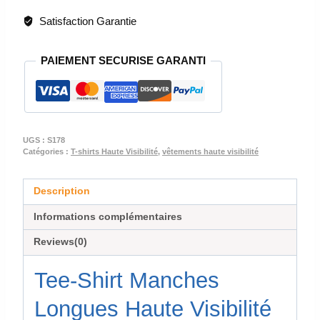
TRAVAIL
Satisfaction Garantie
-
TEE-
PAIEMENT SECURISE GARANTI
SHIRT
MANGES
LONGUES
HAUTE
VISIBILITE
UGS :
S178
-
Catégories :
T-shirts Haute Visibilité
,
vêtements haute visibilité
S178
Description
Informations complémentaires
Reviews(0)
Tee-Shirt Manches
Longues Haute Visibilité