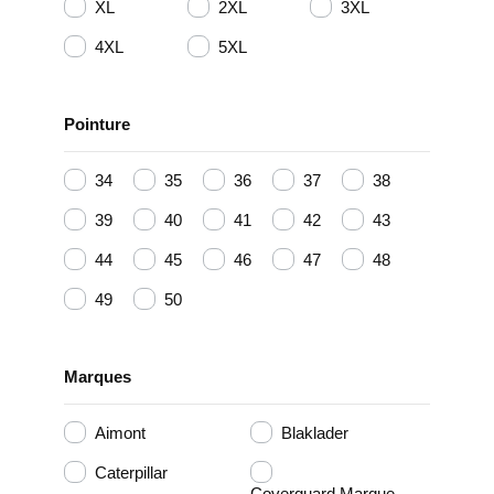
XL
2XL
3XL
4XL
5XL
Pointure
34
35
36
37
38
39
40
41
42
43
44
45
46
47
48
49
50
Marques
Aimont
Blaklader
Caterpillar
Coverguard Marque