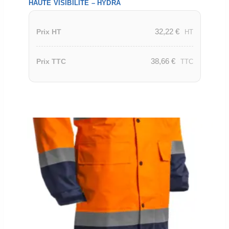
HAUTE VISIBILITE – HYDRA
32,22
€
Prix HT
HT
38,66
€
Prix TTC
TTC