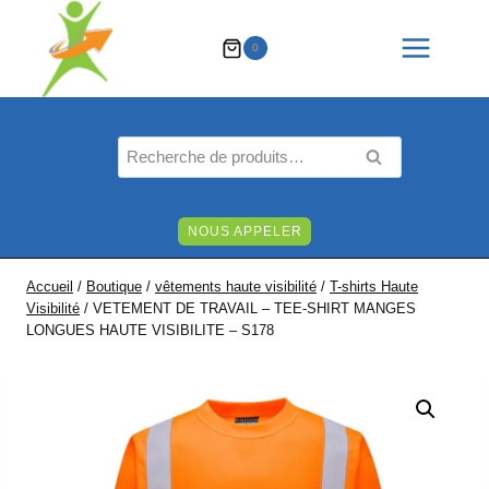
Aller
au
0
contenu
Recherche
RECHERCHE
pour :
NOUS APPELER
Accueil
/
Boutique
/
vêtements haute visibilité
/
T-shirts Haute
Visibilité
/
VETEMENT DE TRAVAIL – TEE-SHIRT MANGES
LONGUES HAUTE VISIBILITE – S178