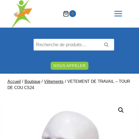
Aller
au
0
contenu
Recherche
RECHERCHE
pour :
NOUS APPELER
Accueil
/
Boutique
/
Vêtements
/
VETEMENT DE TRAVAIL – TOUR
DE COU CS24