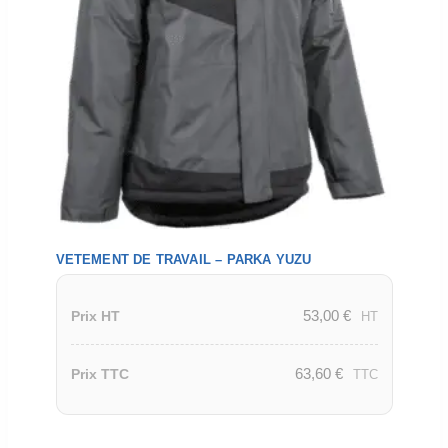
VETEMENT DE TRAVAIL – PARKA YUZU
53,00
€
Prix HT
HT
63,60
€
Prix TTC
TTC