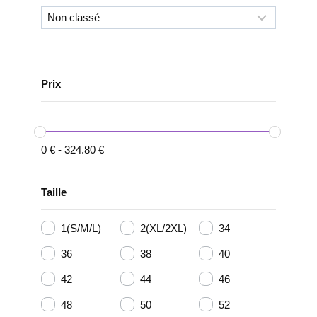
Prix
0
€
-
324.80
€
Taille
1(S/M/L)
2(XL/2XL)
34
36
38
40
42
44
46
48
50
52