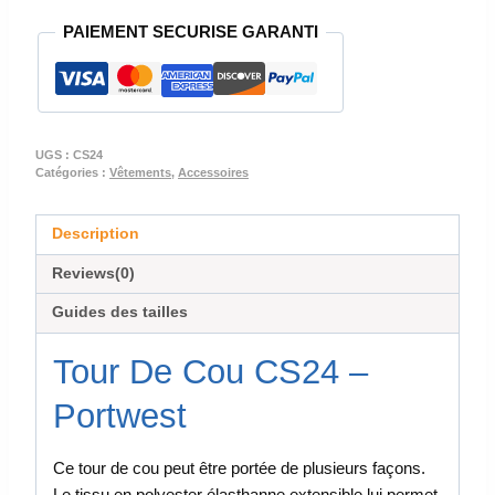
TOUR
PAIEMENT SECURISE GARANTI
DE
COU
CS24
UGS :
CS24
Catégories :
Vêtements
,
Accessoires
Description
Reviews(0)
Guides des tailles
Tour De Cou CS24 –
Portwest
Ce tour de cou peut être portée de plusieurs façons.
Le tissu en polyester élasthanne extensible lui permet