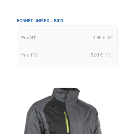
BONNET UNISEX – B013
4,86
€
Prix HT
HT
5,83
€
Prix TTC
TTC