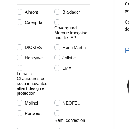
Co
po
Aimont
Blaklader
Co
Caterpillar
Coverguard
do
Marque française
pour les EPI
DICKIES
Henri Martin
P
Honeywell
Jallatte
LMA
Lemaitre
Chaussures de
sécu innovantes
alliant design et
protection
Molinel
NEOFEU
Portwest
Remi confection