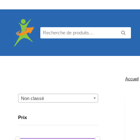
Aller
au
contenu
Recherche
RECHE
pour :
Accueil
Non classé
Prix