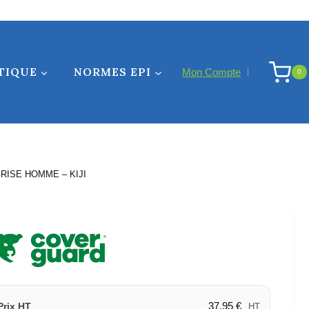
TIQUE
NORMES EPI
Mon Compte
0
RISE HOMME – KIJI
37,95
€
Prix HT
HT