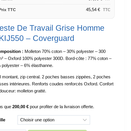
45,54
€
Prix TTC
TTC
este De Travail Grise Homme
KIJ550 – Coverguard
mposition :
Molleton 70% coton – 30% polyester – 300
m² – Oxford 100% polyester 300D. Bord-côte : 77% coton –
 polyester – 6% élasthanne.
l montant, zip central. 2 poches basses zippées, 2 poches
sses intérieures. Renforts coudes renforcés Oxford. Confort
 douceur: molleton gratté.
us que
200,00
€
pour profiter de la livraison offerte.
ille