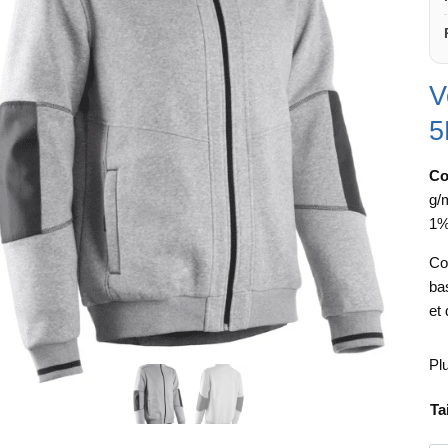
V
5
Co
g/
1%
Co
ba
et
Pl
Ta