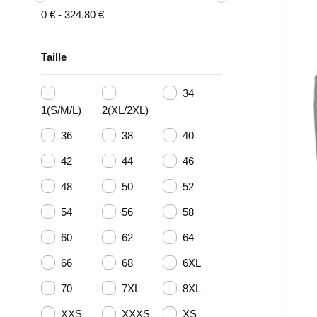
0
€
-
324.80
€
Taille
34
1(S/M/L)
2(XL/2XL)
36
38
40
42
44
46
48
50
52
54
56
58
60
62
64
66
68
6XL
70
7XL
8XL
XXS
XXXS
XS