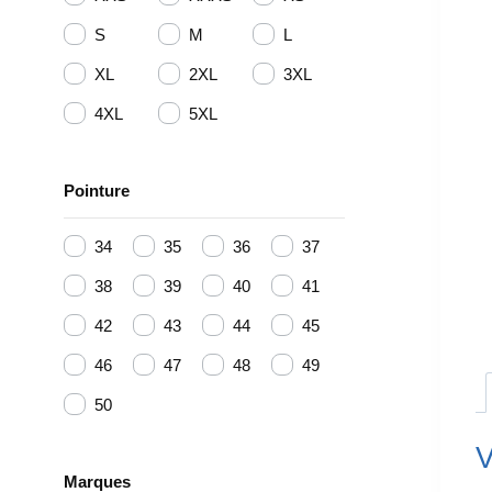
S
M
L
XL
2XL
3XL
4XL
5XL
Pointure
34
35
36
37
38
39
40
41
42
43
44
45
46
47
48
49
50
V
Marques