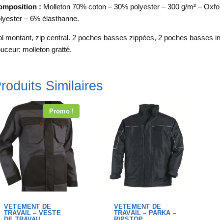
mposition :
Molleton 70% coton – 30% polyester – 300 g/m² – Oxfo
lyester – 6% élasthanne.
l montant, zip central. 2 poches basses zippées, 2 poches basses in
uceur: molleton gratté.
roduits Similaires
Promo !
VETEMENT DE
VETEMENT DE
TRAVAIL – VESTE
TRAVAIL – PARKA –
DE TRAVAIL
RIPSTOP