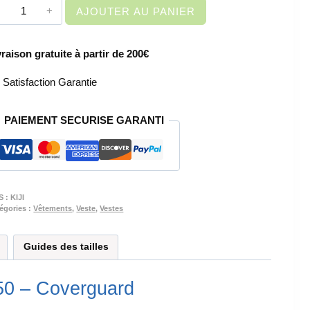
quantité
AJOUTER AU PANIER
de
VETEMENT
vraison gratuite à partir de 200€
DE
TRAVAIL
Satisfaction Garantie
-
VESTE
PAIEMENT SECURISE GARANTI
DE
TRAVAIL
GRISE
HOMME
-
S :
KIJI
KIJI
égories :
Vêtements
,
Veste
,
Vestes
Guides des tailles
50 – Coverguard