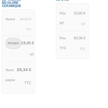
BICOLORE
CERAMIQUE
50,80
€
Prix
48,90
€
Avant
HT
HT
TTC
60,96
€
Prix
24,45
€
PROMO
TTC
TTC
HT
29,34
€
Vous
payez
TTC