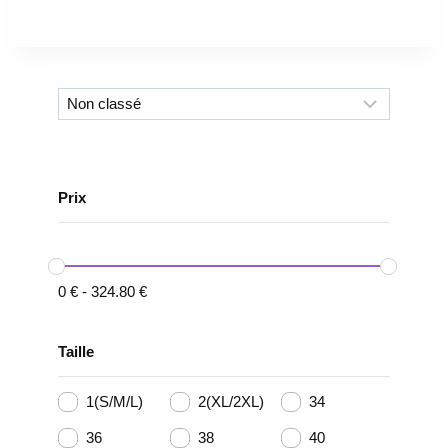
Prix
0
€
-
324.80
€
Taille
1(S/M/L)
2(XL/2XL)
34
36
38
40