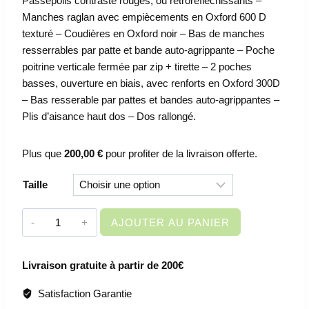
Passepoils contraste rouges, ou rétroréfléchissants –
Manches raglan avec empiècements en Oxford 600 D
texturé – Coudières en Oxford noir – Bas de manches
resserrables par patte et bande auto-agrippante – Poche
poitrine verticale fermée par zip + tirette – 2 poches
basses, ouverture en biais, avec renforts en Oxford 300D
– Bas resserable par pattes et bandes auto-agrippantes –
Plis d’aisance haut dos – Dos rallongé.
Plus que
200,00
€
pour profiter de la livraison offerte.
Taille
quantité
AJOUTER AU PANIER
de
VETEMENT
Livraison gratuite à partir de 200€
DE
TRAVAIL
Satisfaction Garantie
-