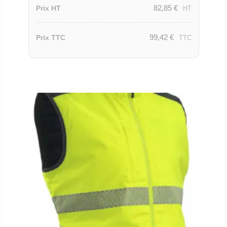
82,85
€
Prix HT
HT
99,42
€
Prix TTC
TTC