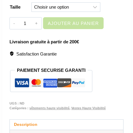
Taille
quantité
AJOUTER AU PANIER
de
VETEMENT
Livraison gratuite à partir de 200€
DE
TRAVAIL
Satisfaction Garantie
-
VESTE
PAIEMENT SECURISE GARANTI
HAUTE
VISIBILITE
JAUNE
-
RADAR
UGS :
ND
Catégories :
vêtements haute visibilité
,
Vestes Haute Visibilité
Description