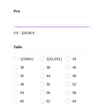
Prix
0
€
-
324.80
€
Taille
1(S/M/L)
2(XL/2XL)
34
36
38
40
42
44
46
48
50
52
54
56
58
60
62
64