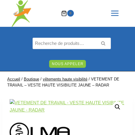
Aller
au
0
contenu
Recherche
RECHERCHE
pour :
NOUS APPELER
Accueil
/
Boutique
/
vêtements haute visibilité
/
VETEMENT DE
TRAVAIL – VESTE HAUTE VISIBILITE JAUNE – RADAR