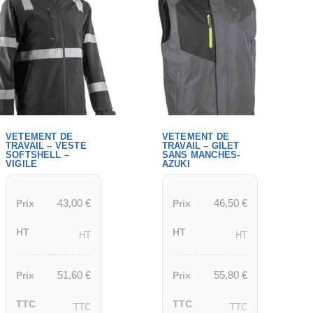
VETEMENT DE
VETEMENT DE
TRAVAIL – VESTE
TRAVAIL – GILET
SOFTSHELL –
SANS MANCHES-
VIGILE
AZUKI
43,00
€
46,50
€
Prix
Prix
HT
HT
HT
HT
51,60
€
55,80
€
Prix
Prix
TTC
TTC
TTC
TTC