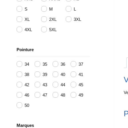
S
M
L
XL
2XL
3XL
4XL
5XL
Pointure
34
35
36
37
38
39
40
41
V
42
43
44
45
Ve
46
47
48
49
50
P
Marques