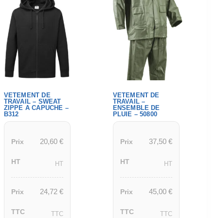
VETEMENT DE
VETEMENT DE
TRAVAIL – SWEAT
TRAVAIL –
ZIPPE A CAPUCHE –
ENSEMBLE DE
B312
PLUIE – 50800
20,60
€
37,50
€
Prix
Prix
HT
HT
HT
HT
24,72
€
45,00
€
Prix
Prix
TTC
TTC
TTC
TTC