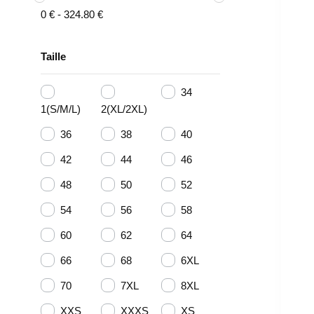
0
€
-
324.80
€
Taille
34
1(S/M/L)
2(XL/2XL)
36
38
40
42
44
46
48
50
52
54
56
58
60
62
64
66
68
6XL
70
7XL
8XL
XXS
XXXS
XS