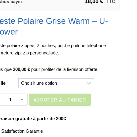
18,00
€
TTC
Vous payez
este Polaire Grise Warm – U-
ower
ste polaire zippée, 2 poches, poche poitrine téléphone
rmeture zip, zip personnalisée.
us que
200,00
€
pour profiter de la livraison offerte.
ille
quantité
AJOUTER AU PANIER
de
VETEMENT
vraison gratuite à partir de 200€
DE
TRAVAIL
Satisfaction Garantie
-