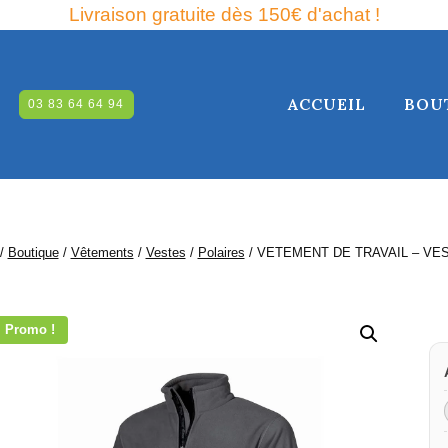
Livraison gratuite dès 150€ d'achat !
ACCUEIL
BOU
03 83 64 64 94
RCHE
/
Boutique
/
Vêtements
/
Vestes
/
Polaires
/
VETEMENT DE TRAVAIL – VE
Promo !