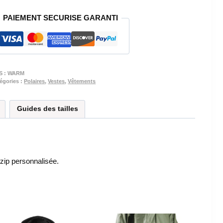
VESTE
PAIEMENT SECURISE GARANTI
POLAIRE
GRISE
-
WARM
-
S :
WARM
PROMO
égories :
Polaires
,
Vestes
,
Vêtements
-60%
Guides des tailles
 zip personnalisée.