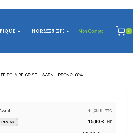
TIQUE
NORMES EPI
Mon Compte
0
STE POLAIRE GRISE – WARM – PROMO -60%
48,00
€
Avant
TTC
15,00
€
HT
PROMO