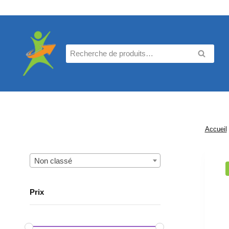
Aller
au
contenu
Recherche
RECHE
pour :
Accueil
Non classé
Prix