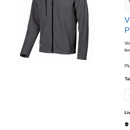
V
P
Ve
fe
Pl
Ta
Li