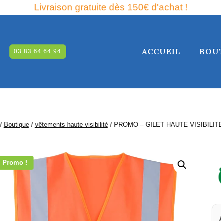
Livraison gratuite dès 150€ d'achat !
ACCUEIL
BOU
03 83 64 64 94
RCHE
/
Boutique
/
vêtements haute visibilité
/
PROMO – GILET HAUTE VISIBILIT
Promo !