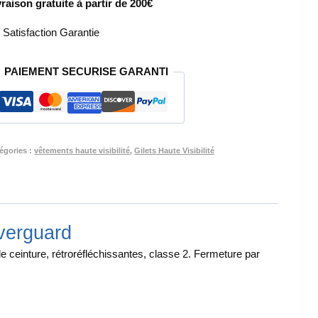
vraison gratuite à partir de 200€
-
GILET
Satisfaction Garantie
HAUTE
VISIBILITE
PAIEMENT SECURISE GARANTI
UNISEX
-
YARD
égories :
vêtements haute visibilité
,
Gilets Haute Visibilité
overguard
e ceinture, rétroréfléchissantes, classe 2. Fermeture par