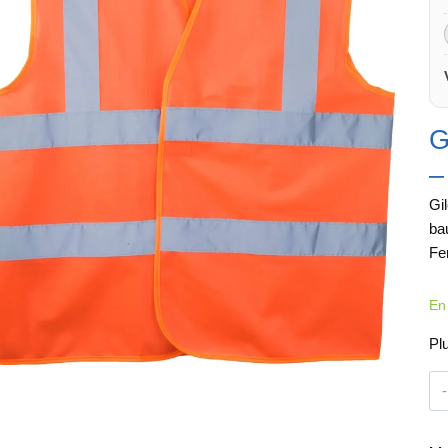
G
–
Gi
ba
Fe
En
Pl