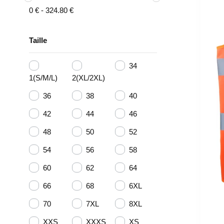
0
€
-
324.80
€
Taille
34
1(S/M/L)
2(XL/2XL)
36
38
40
42
44
46
48
50
52
54
56
58
60
62
64
66
68
6XL
70
7XL
8XL
XXS
XXXS
XS