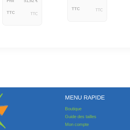
51,62
€
Prix
TTC
TTC
TTC
TTC
MENU RAPIDE
Boutique
Guide des tailles
Mon compte