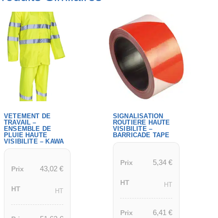
VETEMENT DE
SIGNALISATION
TRAVAIL –
ROUTIERE HAUTE
ENSEMBLE DE
VISIBILITE –
PLUIE HAUTE
BARRICADE TAPE
VISIBILITE – KAWA
5,34
€
Prix
43,02
€
Prix
HT
HT
HT
HT
6,41
€
Prix