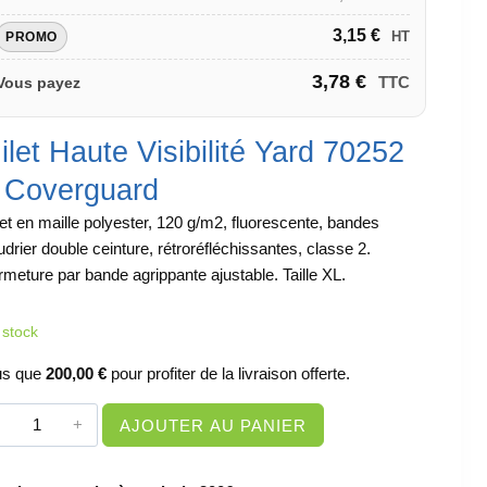
3,15
€
HT
PROMO
3,78
€
TTC
Vous payez
ilet Haute Visibilité Yard 70252
 Coverguard
let en maille polyester, 120 g/m2, fluorescente, bandes
udrier double ceinture, rétroréfléchissantes, classe 2.
rmeture par bande agrippante ajustable. Taille XL.
 stock
us que
200,00
€
pour profiter de la livraison offerte.
quantité
AJOUTER AU PANIER
de
PROMO