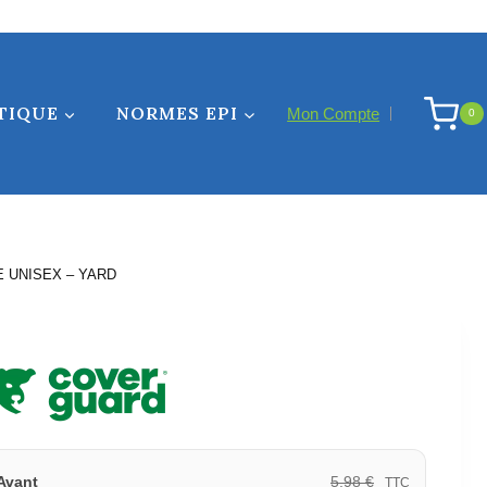
HAUTE
VISIBILITE
UNISEX
-
TIQUE
NORMES EPI
YARD
Mon Compte
0
E UNISEX – YARD
5,98
€
Avant
TTC