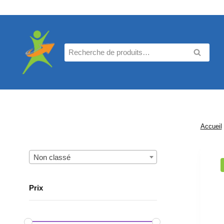
Aller
au
contenu
Recherche
RECHE
pour :
Accueil
Non classé
Prix