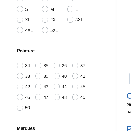
S
M
L
XL
2XL
3XL
4XL
5XL
Pointure
34
35
36
37
38
39
40
41
42
43
44
45
G
46
47
48
49
Gi
50
ba
P
Marques