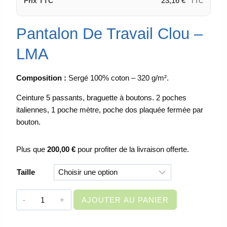
23,16
€
Prix TTC
TTC
Pantalon De Travail Clou –
LMA
Composition :
Sergé 100% coton – 320 g/m².
Ceinture 5 passants, braguette à boutons. 2 poches
italiennes, 1 poche mètre, poche dos plaquée fermée par
bouton.
Plus que
200,00
€
pour profiter de la livraison offerte.
Taille
quantité
AJOUTER AU PANIER
de
VETEMENT