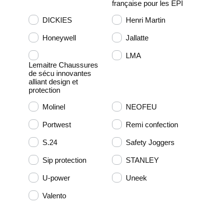
française pour les EPI
DICKIES
Henri Martin
Honeywell
Jallatte
LMA
Lemaitre Chaussures
de sécu innovantes
alliant design et
protection
Molinel
NEOFEU
Portwest
Remi confection
S.24
Safety Joggers
Sip protection
STANLEY
U-power
Uneek
Valento