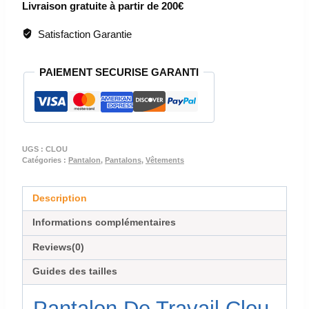
Livraison gratuite à partir de 200€
DE
TRAVAIL
Satisfaction Garantie
-
PANTALON
PAIEMENT SECURISE GARANTI
DE
TRAVAIL
-
CLOU
UGS :
CLOU
Catégories :
Pantalon
,
Pantalons
,
Vêtements
Description
Informations complémentaires
Reviews(0)
Guides des tailles
Pantalon De Travail Clou