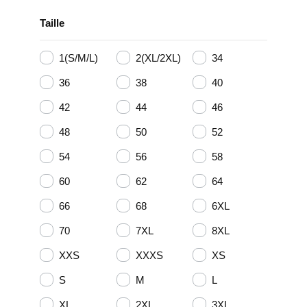
Taille
1(S/M/L)
2(XL/2XL)
34
36
38
40
42
44
46
48
50
52
54
56
58
60
62
64
66
68
6XL
70
7XL
8XL
XXS
XXXS
XS
S
M
L
XL
2XL
3XL