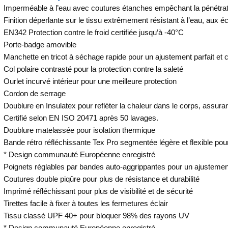
Imperméable à l’eau avec coutures étanches empêchant la pénétrati
Finition déperlante sur le tissu extrêmement résistant à l’eau, aux 
EN342 Protection contre le froid certifiée jusqu’à -40°C
Porte-badge amovible
Manchette en tricot à séchage rapide pour un ajustement parfait et 
Col polaire contrasté pour la protection contre la saleté
Ourlet incurvé intérieur pour une meilleure protection
Cordon de serrage
Doublure en Insulatex pour refléter la chaleur dans le corps, assur
Certifié selon EN ISO 20471 après 50 lavages.
Doublure matelassée pour isolation thermique
Bande rétro réfléchissante Tex Pro segmentée légère et flexible pour 
* Design communauté Européenne enregistré
Poignets réglables par bandes auto-aggrippantes pour un ajustemen
Coutures double piqûre pour plus de résistance et durabilité
Imprimé réfléchissant pour plus de visibilité et de sécurité
Tirettes facile à fixer à toutes les fermetures éclair
Tissu classé UPF 40+ pour bloquer 98% des rayons UV
* Design communauté Européenne enregistré