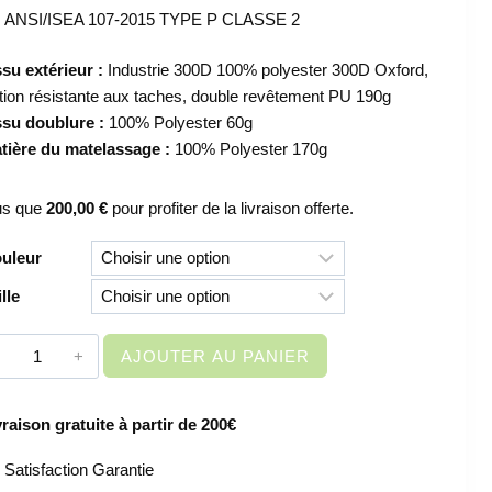
ANSI/ISEA 107-2015 TYPE P CLASSE 2
ssu extérieur :
Industrie 300D 100% polyester 300D Oxford,
nition résistante aux taches, double revêtement PU 190g
ssu doublure :
100% Polyester 60g
tière
du matelassage :
100% Polyester 170g
us que
200,00
€
pour profiter de la livraison offerte.
uleur
ille
quantité
AJOUTER AU PANIER
de
VETEMENT
vraison gratuite à partir de 200€
DE
TRAVAIL
Satisfaction Garantie
–