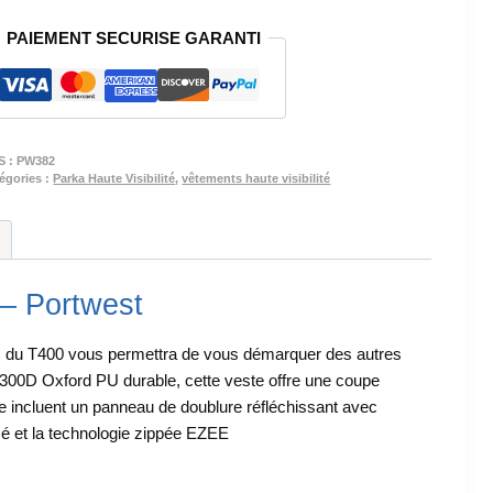
PARKA
PAIEMENT SECURISE GARANTI
HAUTE
VISITIBILITE
FEMME
–
PW382
S :
PW382
égories :
Parka Haute Visibilité
,
vêtements haute visibilité
– Portwest
s du T400 vous permettra de vous démarquer des autres
s 300D Oxford PU durable, cette veste offre une coupe
cle incluent un panneau de doublure réfléchissant avec
é et la technologie zippée EZEE