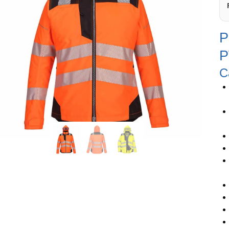
P
P
C