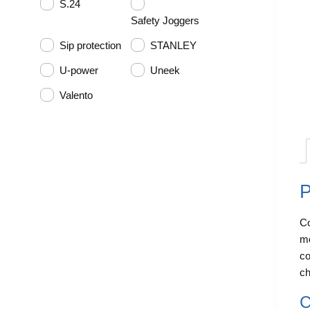
S.24
Safety Joggers
Sip protection
STANLEY
U-power
Uneek
Valento
P
Co
mo
co
ch
C