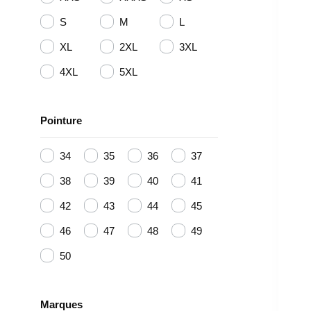
S
M
L
XL
2XL
3XL
4XL
5XL
Pointure
34
35
36
37
38
39
40
41
42
43
44
45
46
47
48
49
50
Marques