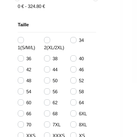
0
€
-
324.80
€
Taille
34
1(S/M/L)
2(XL/2XL)
36
38
40
42
44
46
48
50
52
54
56
58
60
62
64
66
68
6XL
70
7XL
8XL
XXS
XXXS
XS