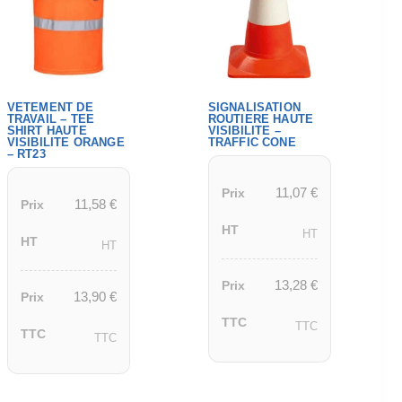
VETEMENT DE
SIGNALISATION
TRAVAIL – TEE
ROUTIERE HAUTE
SHIRT HAUTE
VISIBILITE –
VISIBILITE ORANGE
TRAFFIC CONE
– RT23
11,07
€
Prix
11,58
€
Prix
HT
HT
HT
HT
13,28
€
Prix
13,90
€
Prix
TTC
TTC
TTC
TTC