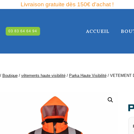
Livraison gratuite dès 150€ d'achat !
ACCUEIL
BOU
03 83 64 64 94
RCHE
/
Boutique
/
vêtements haute visibilité
/
Parka Haute Visibilité
/
VETEMENT D