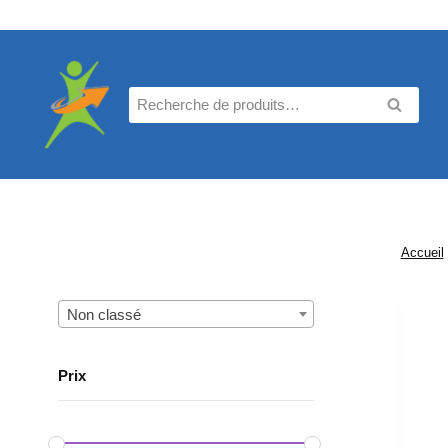
Aller
au
contenu
Recherche
RECHE
pour :
Accueil
Non classé
Prix