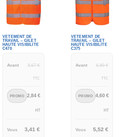
VETEMENT DE
VETEMENT DE
TRAVAIL – GILET
TRAVAIL – GILET
HAUTE VISIBILITE
HAUTE VISIBILITE
C470
C375
3,67
€
6,90
€
Avant
Avant
TTC
TTC
2,84
€
4,60
€
PROMO
PROMO
HT
HT
3,41
€
5,52
€
Vous
Vous