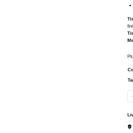
Ti
fi
Ti
Ma
Pl
Co
Ta
Li