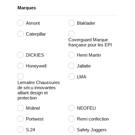
Marques
Aimont
Blaklader
Caterpillar
Coverguard Marque
française pour les EPI
DICKIES
Henri Martin
Honeywell
Jallatte
LMA
Lemaitre Chaussures
de sécu innovantes
alliant design et
protection
Molinel
NEOFEU
Portwest
Remi confection
S.24
Safety Joggers