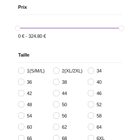
Prix
0
€
-
324.80
€
Taille
1(S/M/L)
2(XL/2XL)
34
36
38
40
42
44
46
48
50
52
54
56
58
60
62
64
66
68
6XL