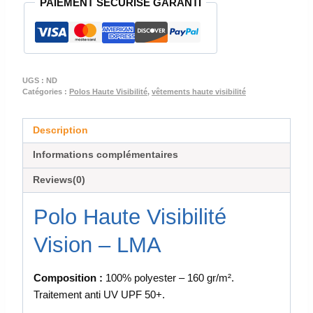
PAIEMENT SECURISE GARANTI
HAUTE
VISIBILITE
-
VISION
UGS :
ND
Catégories :
Polos Haute Visibilité
,
vêtements haute visibilité
Description
Informations complémentaires
Reviews(0)
Polo Haute Visibilité
Vision – LMA
Composition :
100% polyester – 160 gr/m².
Traitement anti UV UPF 50+.