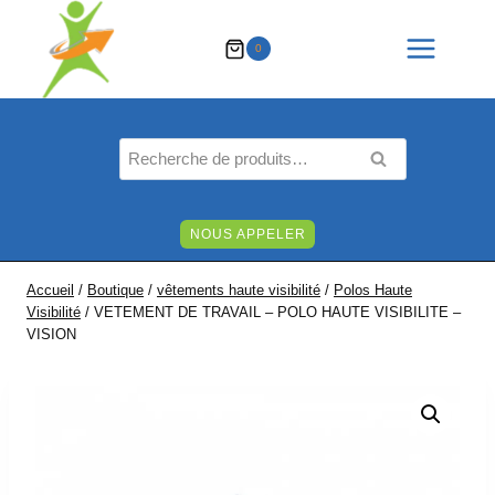
Aller
au
0
contenu
Recherche
RECHERCHE
pour :
NOUS APPELER
Accueil
/
Boutique
/
vêtements haute visibilité
/
Polos Haute
Visibilité
/
VETEMENT DE TRAVAIL – POLO HAUTE VISIBILITE –
VISION