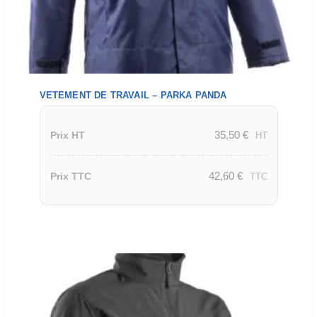
VETEMENT DE TRAVAIL – PARKA PANDA
35,50
€
Prix HT
HT
42,60
€
Prix TTC
TTC