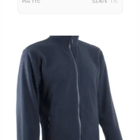
53,40
€
Prix TTC
TTC