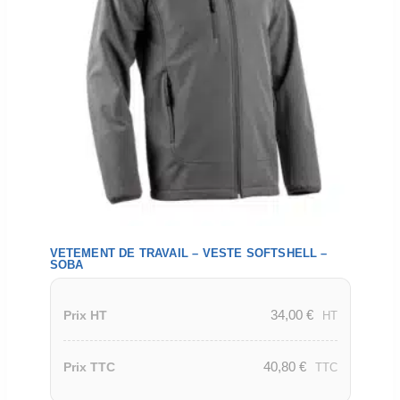
VETEMENT DE TRAVAIL – VESTE SOFTSHELL –
SOBA
34,00
€
Prix HT
HT
40,80
€
Prix TTC
TTC