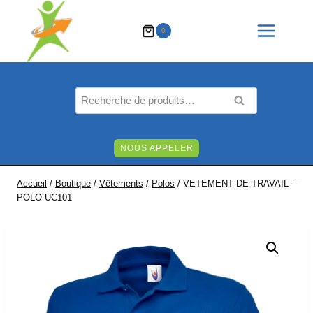
Aller
au
0
contenu
Recherche
RECHERCHE
pour :
NOUS APPELER
Accueil
/
Boutique
/
Vêtements
/
Polos
/
VETEMENT DE TRAVAIL –
POLO UC101