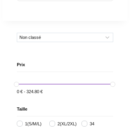
Prix
0
€
-
324.80
€
Taille
1(S/M/L)
2(XL/2XL)
34