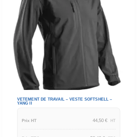
VETEMENT DE TRAVAIL – VESTE SOFTSHELL –
YANG II
44,50
€
Prix HT
HT