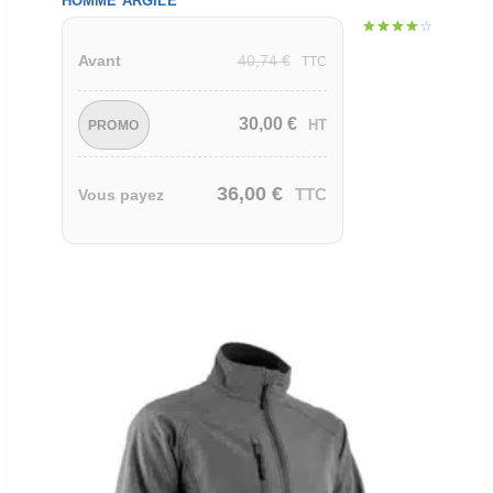
HOMME ARGILE
Note
40,74
€
Avant
4.00
TTC
sur 5
30,00
€
HT
PROMO
36,00
€
TTC
Vous payez