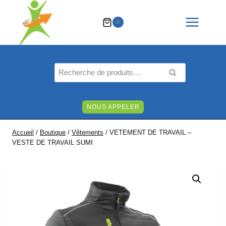
Aller
au
0
contenu
Recherche
RECHERCHE
pour :
NOUS APPELER
Accueil
/
Boutique
/
Vêtements
/
VETEMENT DE TRAVAIL –
VESTE DE TRAVAIL SUMI