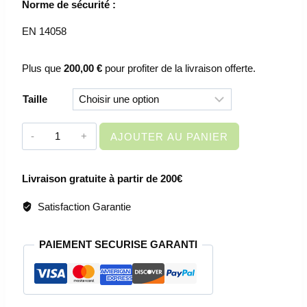
Norme de sécurité :
EN 14058
Plus que
200,00
€
pour profiter de la livraison offerte.
Taille
quantité
AJOUTER AU PANIER
de
VETEMENT
Livraison gratuite à partir de 200€
DE
TRAVAIL
Satisfaction Garantie
-
VESTE
PAIEMENT SECURISE GARANTI
DE
TRAVAIL
SUMI