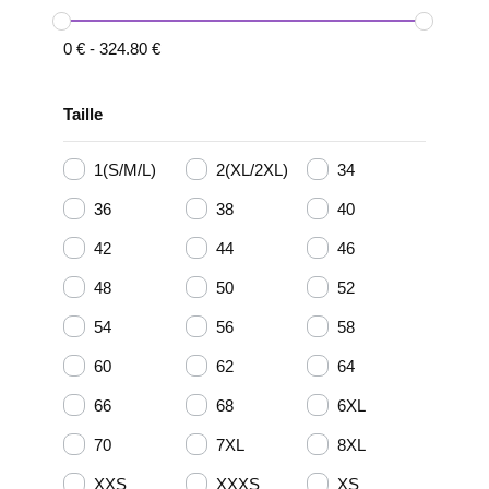
0
€
-
324.80
€
Taille
1(S/M/L)
2(XL/2XL)
34
36
38
40
42
44
46
48
50
52
54
56
58
60
62
64
66
68
6XL
70
7XL
8XL
XXS
XXXS
XS