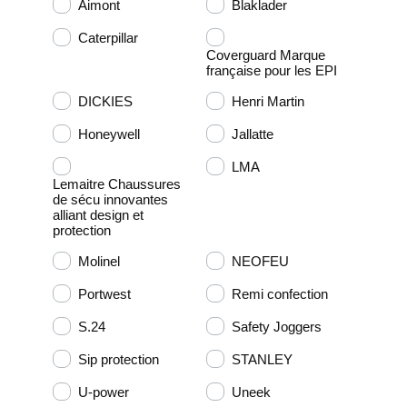
Aimont
Blaklader
Caterpillar
Coverguard Marque
française pour les EPI
DICKIES
Henri Martin
Honeywell
Jallatte
LMA
Lemaitre Chaussures
de sécu innovantes
alliant design et
protection
Molinel
NEOFEU
Portwest
Remi confection
S.24
Safety Joggers
Sip protection
STANLEY
U-power
Uneek