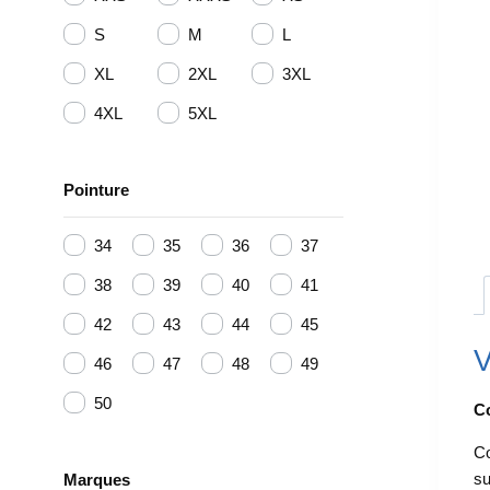
S
M
L
XL
2XL
3XL
4XL
5XL
Pointure
34
35
36
37
38
39
40
41
42
43
44
45
V
46
47
48
49
50
Co
Co
su
Marques