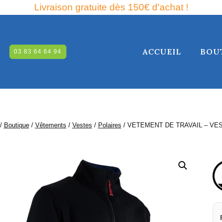
Livraison gratuite dès 150€ d'achat !
ACCUEIL
BOU
03 83 64 64 94
RCHE
/
Boutique
/
Vêtements
/
Vestes
/
Polaires
/
VETEMENT DE TRAVAIL – VE