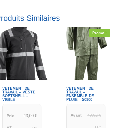
roduits Similaires
Promo !
VETEMENT DE
VETEMENT DE
TRAVAIL – VESTE
TRAVAIL –
SOFTSHELL –
ENSEMBLE DE
VIGILE
PLUIE – 50900
49,92
€
43,00
€
Avant
Prix
HT
TTC