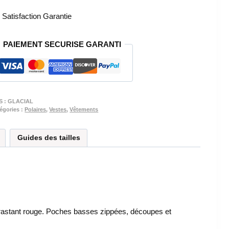
TRAVAIL
Satisfaction Garantie
-
VESTE
PAIEMENT SECURISE GARANTI
POLAIRE
GLACIAL
S :
GLACIAL
égories :
Polaires
,
Vestes
,
Vêtements
Guides des tailles
ntrastant rouge. Poches basses zippées, découpes et