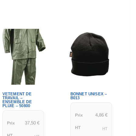
VETEMENT DE
BONNET UNISEX –
TRAVAIL –
B013
ENSEMBLE DE
PLUIE – 50800
4,86
€
Prix
37,50
€
Prix
HT
HT
HT