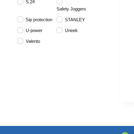
S.24
Safety Joggers
Sip protection
STANLEY
U-power
Uneek
Valento