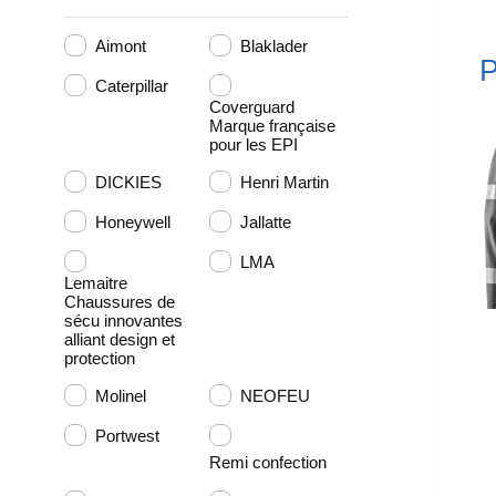
Aimont
Blaklader
P
Caterpillar
Coverguard
Marque française
pour les EPI
DICKIES
Henri Martin
Honeywell
Jallatte
LMA
Lemaitre
Chaussures de
sécu innovantes
alliant design et
protection
Molinel
NEOFEU
Portwest
Remi confection