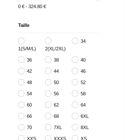
0
€
-
324.80
€
Taille
34
1(S/M/L)
2(XL/2XL)
36
38
40
42
44
46
48
50
52
54
56
58
60
62
64
66
68
6XL
70
7XL
8XL
XXS
XXXS
XS