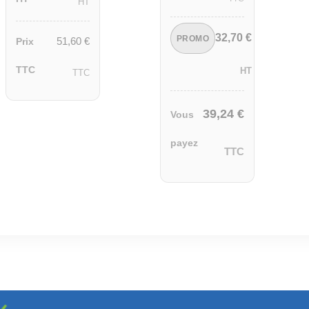
HT
32,70
€
PROMO
51,60
€
Prix
TTC
HT
TTC
39,24
€
Vous
payez
TTC