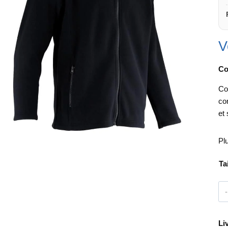
V
Co
Co
co
et
Pl
Ta
Li