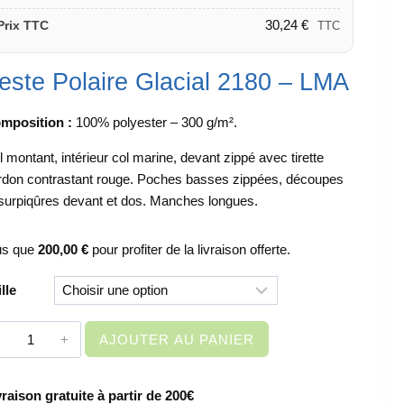
30,24
€
Prix TTC
TTC
este Polaire Glacial 2180 – LMA
mposition :
100% polyester – 300 g/m².
l montant, intérieur col marine, devant zippé avec tirette
rdon contrastant rouge. Poches basses zippées, découpes
 surpiqûres devant et dos. Manches longues.
us que
200,00
€
pour profiter de la livraison offerte.
ille
quantité
AJOUTER AU PANIER
de
VETEMENT
vraison gratuite à partir de 200€
DE