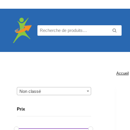
Aller
au
contenu
Recherche
RECHE
pour :
Accueil
Non classé
Prix