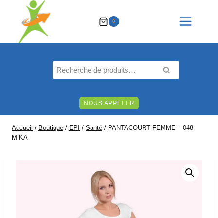
Aller
au
0
contenu
Recherche
RECHERCHE
pour :
NOUS APPELER
Accueil
/
Boutique
/
EPI
/
Santé
/
PANTACOURT FEMME – 048
MIKA