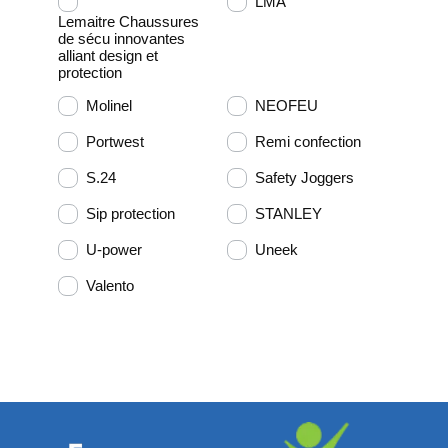
LMA
Lemaitre Chaussures
de sécu innovantes
alliant design et
protection
Molinel
NEOFEU
Portwest
Remi confection
S.24
Safety Joggers
Sip protection
STANLEY
U-power
Uneek
Valento