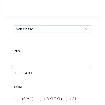
Prix
0
€
-
324.80
€
Taille
1(S/M/L)
2(XL/2XL)
34