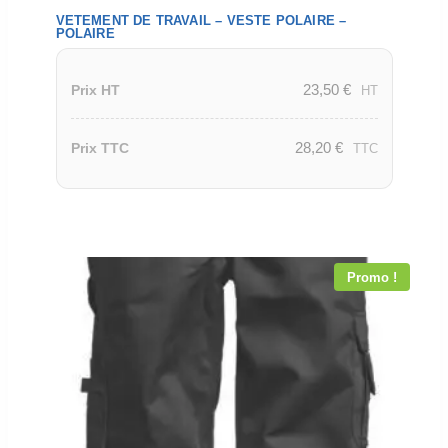
VETEMENT DE TRAVAIL – VESTE POLAIRE –
POLAIRE
23,50
€
Prix HT
HT
28,20
€
Prix TTC
TTC
Promo !