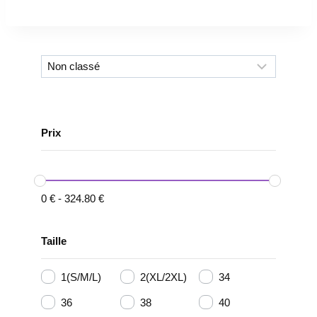
Prix
0
€
-
324.80
€
Taille
1(S/M/L)
2(XL/2XL)
34
36
38
40