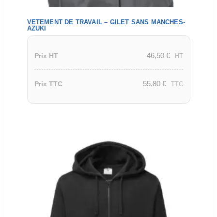
VETEMENT DE TRAVAIL – GILET SANS MANCHES-
AZUKI
46,50
€
Prix HT
HT
55,80
€
Prix TTC
TTC