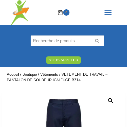
Aller
au
0
contenu
Recherche
RECHERCHE
pour :
NOUS APPELER
Accueil
/
Boutique
/
Vêtements
/
VETEMENT DE TRAVAIL –
PANTALON DE SOUDEUR IGNIFUGE BZ14