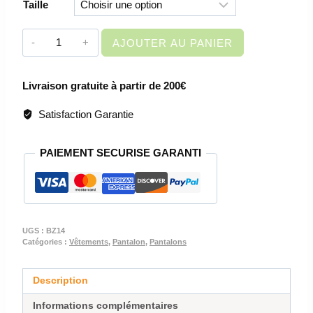
Taille
quantité
AJOUTER AU PANIER
de
VETEMENT
Livraison gratuite à partir de 200€
DE
TRAVAIL
Satisfaction Garantie
-
PANTALON
PAIEMENT SECURISE GARANTI
DE
SOUDEUR
IGNIFUGE
BZ14
UGS :
BZ14
Catégories :
Vêtements
,
Pantalon
,
Pantalons
Description
Informations complémentaires