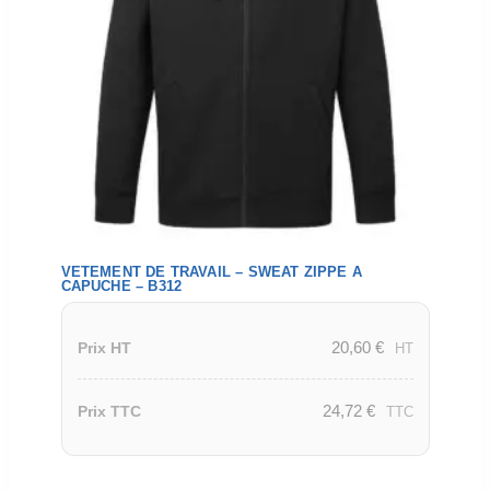
VETEMENT DE TRAVAIL – SWEAT ZIPPE A
CAPUCHE – B312
20,60
€
Prix HT
HT
24,72
€
Prix TTC
TTC