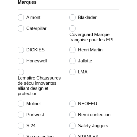
Marques
Aimont
Blaklader
Caterpillar
Coverguard Marque
française pour les EPI
DICKIES
Henri Martin
Honeywell
Jallatte
LMA
Lemaitre Chaussures
de sécu innovantes
alliant design et
protection
Molinel
NEOFEU
Portwest
Remi confection
S.24
Safety Joggers
Sip protection
STANLEY