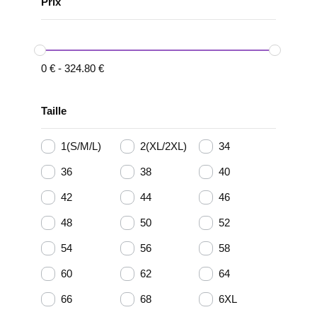
Prix
0
€
-
324.80
€
Taille
1(S/M/L)
2(XL/2XL)
34
36
38
40
42
44
46
48
50
52
54
56
58
60
62
64
66
68
6XL