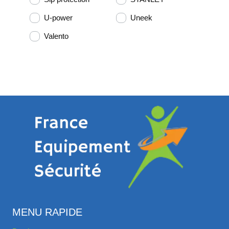
U-power
Uneek
Valento
MENU RAPIDE