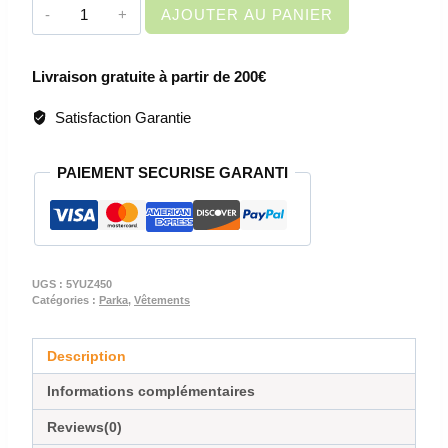
quantité
AJOUTER AU PANIER
de
VETEMENT
Livraison gratuite à partir de 200€
DE
TRAVAIL
Satisfaction Garantie
-
PARKA
PAIEMENT SECURISE GARANTI
YUZU
UGS :
5YUZ450
Catégories :
Parka
,
Vêtements
Description
Informations complémentaires
Reviews(0)