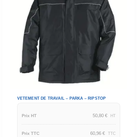
VETEMENT DE TRAVAIL – PARKA – RIPSTOP
50,80
€
Prix HT
HT
60,96
€
Prix TTC
TTC