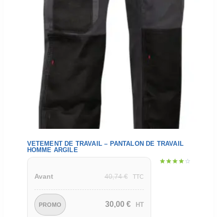
VETEMENT DE TRAVAIL – PANTALON DE TRAVAIL
HOMME ARGILE
Note
40,74
€
Avant
4.00
TTC
sur 5
30,00
€
HT
PROMO