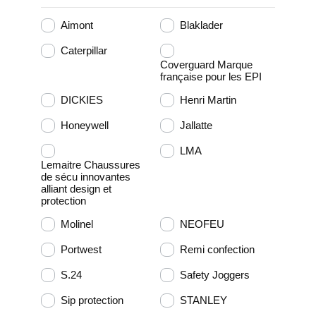
Aimont
Blaklader
Caterpillar
Coverguard Marque
française pour les EPI
DICKIES
Henri Martin
Honeywell
Jallatte
LMA
Lemaitre Chaussures
de sécu innovantes
alliant design et
protection
Molinel
NEOFEU
Portwest
Remi confection
S.24
Safety Joggers
Sip protection
STANLEY