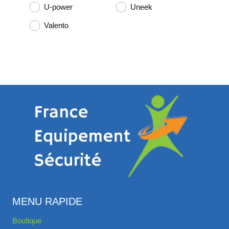
U-power
Uneek
Valento
MENU RAPIDE
Boutique