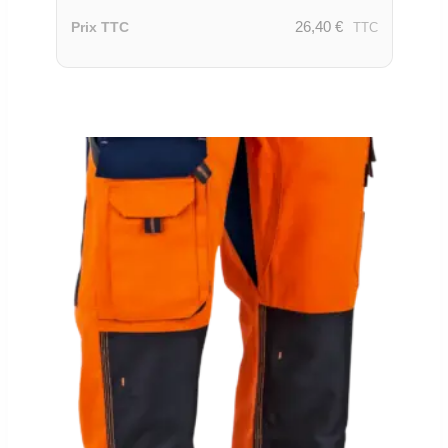
26,40
€
Prix TTC
TTC