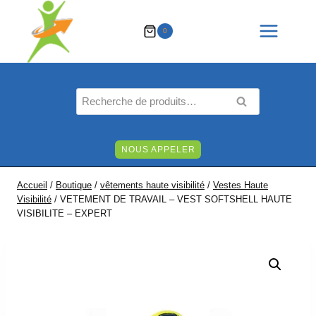
Aller
au
0
contenu
Recherche
RECHERCHE
pour :
NOUS APPELER
Accueil
/
Boutique
/
vêtements haute visibilité
/
Vestes Haute
Visibilité
/
VETEMENT DE TRAVAIL – VEST SOFTSHELL HAUTE
VISIBILITE – EXPERT