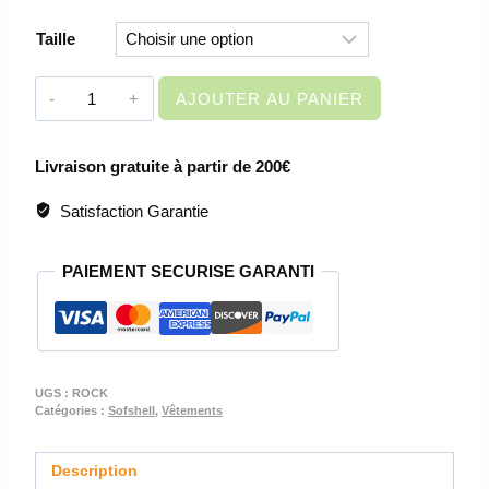
Taille
quantité
AJOUTER AU PANIER
de
VETEMENT
Livraison gratuite à partir de 200€
DE
TRAVAIL
Satisfaction Garantie
-
VESTE
PAIEMENT SECURISE GARANTI
SOFTSHELL
-
ROCK
UGS :
ROCK
Catégories :
Sofshell
,
Vêtements
Description