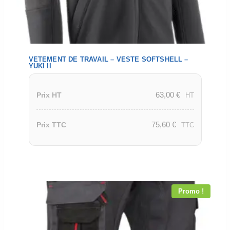
VETEMENT DE TRAVAIL – VESTE SOFTSHELL –
YUKI II
63,00
€
Prix HT
HT
75,60
€
Prix TTC
TTC
Promo !