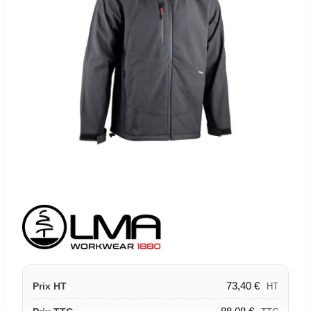
73,40
€
Prix HT
HT