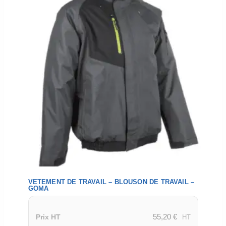
VETEMENT DE TRAVAIL – BLOUSON DE TRAVAIL –
GOMA
55,20
€
Prix HT
HT