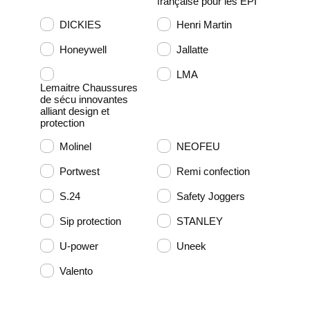
française pour les EPI
DICKIES
Henri Martin
Honeywell
Jallatte
LMA
Lemaitre Chaussures
de sécu innovantes
alliant design et
protection
Molinel
NEOFEU
Portwest
Remi confection
S.24
Safety Joggers
Sip protection
STANLEY
U-power
Uneek
Valento