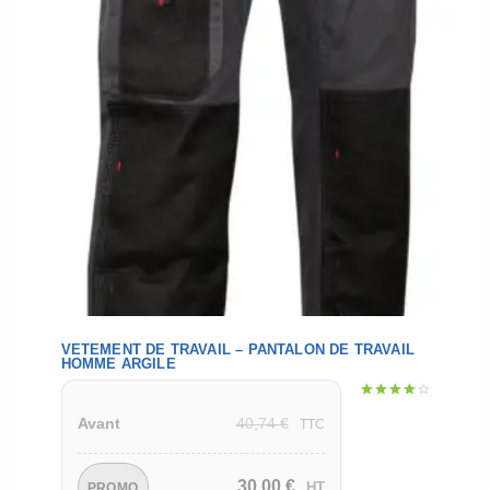
VETEMENT DE TRAVAIL – PANTALON DE TRAVAIL
HOMME ARGILE
Note
40,74
€
Avant
4.00
TTC
sur 5
30,00
€
HT
PROMO