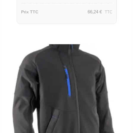
66,24
€
Prix TTC
TTC